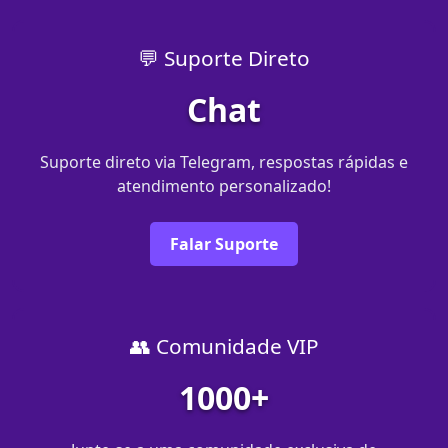
💬 Suporte Direto
Chat
Suporte direto via Telegram, respostas rápidas e
atendimento personalizado!
Falar Suporte
👥 Comunidade VIP
1000+