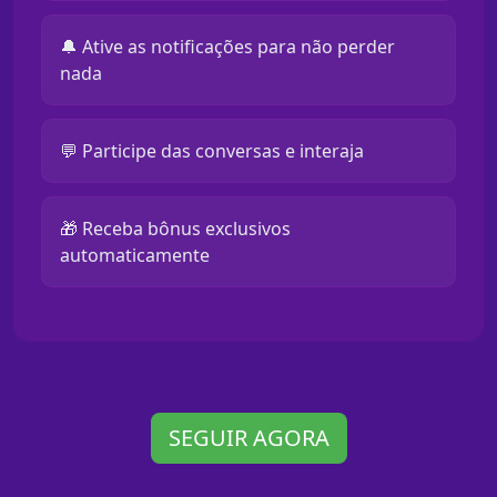
🔔 Ative as notificações para não perder
nada
💬 Participe das conversas e interaja
🎁 Receba bônus exclusivos
automaticamente
SEGUIR AGORA