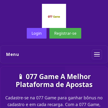
Login
Registrar-se
Menu
📱 077 Game A Melhor
Plataforma de Apostas
Cadastre-se na 077 Game para ganhar bônus no
cadastro e em cada recarga. Com a 077 Game,