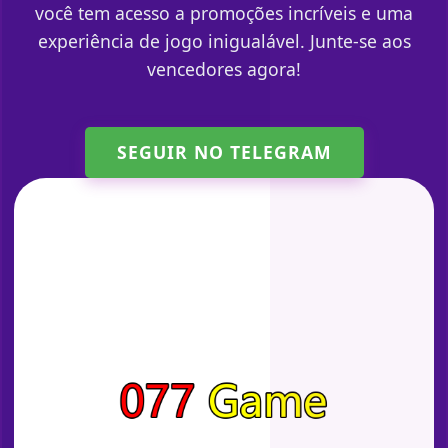
você tem acesso a promoções incríveis e uma
experiência de jogo inigualável. Junte-se aos
vencedores agora!
SEGUIR NO TELEGRAM