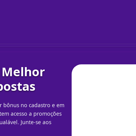
 Melhor
postas
r bônus no cadastro e em
 tem acesso a promoções
ualável. Junte-se aos