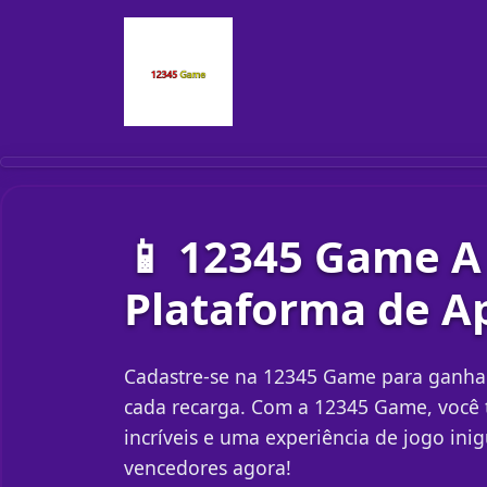
📱 12345 Game A
Plataforma de A
Cadastre-se na 12345 Game para ganha
cada recarga. Com a 12345 Game, você
incríveis e uma experiência de jogo inig
vencedores agora!