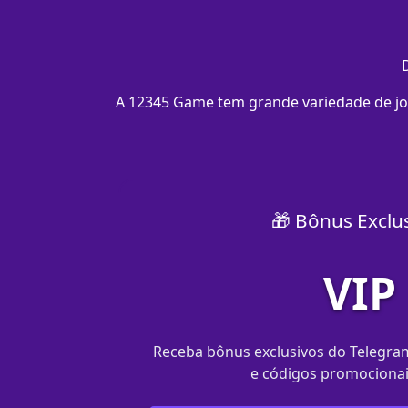
A 12345 Game tem grande variedade de jog
🎁 Bônus Exclu
VIP
Receba bônus exclusivos do Telegra
e códigos promocionai