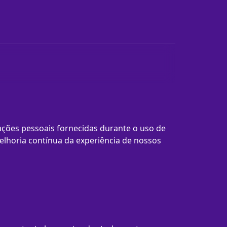
ções pessoais fornecidas durante o uso de
elhoria contínua da experiência de nossos