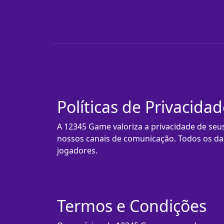
Políticas de Privacida
A 12345 Game valoriza a privacidade de se
nossos canais de comunicação. Todos os dad
jogadores.
Termos e Condições