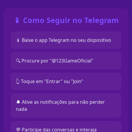
📱 Como Seguir no Telegram
📱 Baixe o app Telegram no seu dispositivo
🔍 Procure por "@123GameOficial"
👆 Toque em "Entrar" ou "Join"
🔔 Ative as notificações para não perder
nada
💬 Participe das conversas e interaja