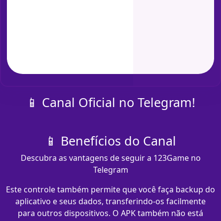
📱 Canal Oficial no Telegram!
📱 Benefícios do Canal
Descubra as vantagens de seguir a 123Game no
Telegram
Este controle também permite que você faça backup do
aplicativo e seus dados, transferindo-os facilmente
para outros dispositivos. O APK também não está