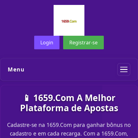
Login
Registrar-se
Menu
📱 1659.Com A Melhor
Plataforma de Apostas
Cadastre-se na 1659.Com para ganhar bônus no
cadastro e em cada recarga. Com a 1659.Com,