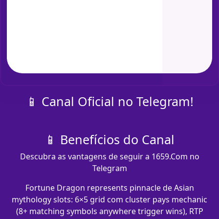
📱 Canal Oficial no Telegram!
📱 Benefícios do Canal
Descubra as vantagens de seguir a 1659.Com no
Telegram
Fortune Dragon represents pinnacle de Asian
mythology slots: 6×5 grid com cluster pays mechanic
(8+ matching symbols anywhere trigger wins), RTP