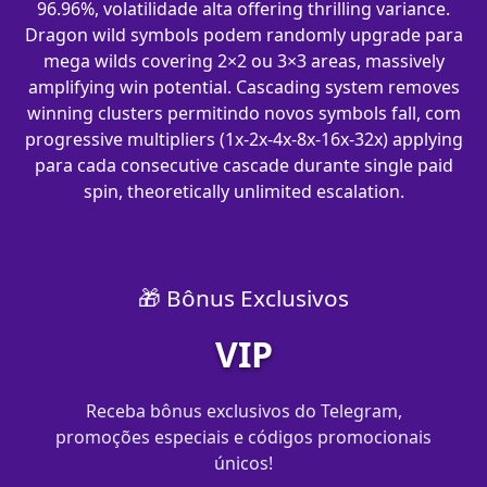
96.96%, volatilidade alta offering thrilling variance.
Dragon wild symbols podem randomly upgrade para
mega wilds covering 2×2 ou 3×3 areas, massively
amplifying win potential. Cascading system removes
winning clusters permitindo novos symbols fall, com
progressive multipliers (1x-2x-4x-8x-16x-32x) applying
para cada consecutive cascade durante single paid
spin, theoretically unlimited escalation.
🎁 Bônus Exclusivos
VIP
Receba bônus exclusivos do Telegram,
promoções especiais e códigos promocionais
únicos!