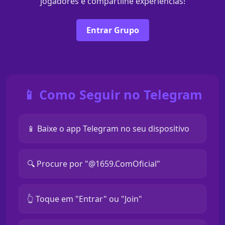
jogadores e compartilhe experiências!
Entrar Grupo
📱 Como Seguir no Telegram
📱 Baixe o app Telegram no seu dispositivo
🔍 Procure por "@1659.ComOficial"
👆 Toque em "Entrar" ou "Join"