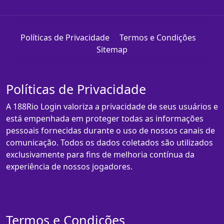
Políticas de Privacidade
Termos e Condições
Sitemap
Políticas de Privacidade
A 188Rio Login valoriza a privacidade de seus usuários e
está empenhada em proteger todas as informações
pessoais fornecidas durante o uso de nossos canais de
comunicação. Todos os dados coletados são utilizados
exclusivamente para fins de melhoria contínua da
experiência de nossos jogadores.
Termos e Condições