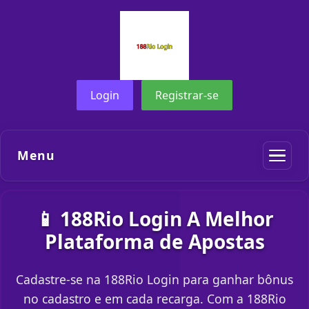
Login
Registrar-se
Menu
📱 188Rio Login A Melhor
Plataforma de Apostas
Cadastre-se na 188Rio Login para ganhar bônus
no cadastro e em cada recarga. Com a 188Rio