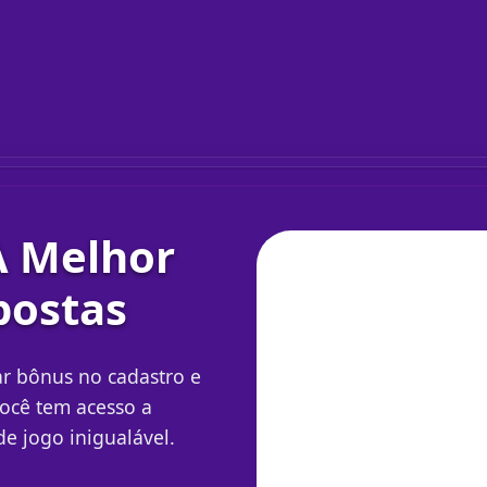
A Melhor
postas
r bônus no cadastro e
ocê tem acesso a
e jogo inigualável.