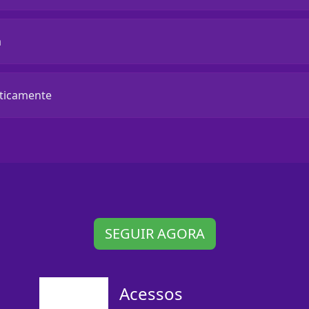
a
aticamente
SEGUIR AGORA
Acessos