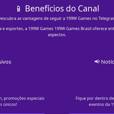
📱 Benefícios do Canal
escubra as vantagens de seguir a 199W Games no Telegr
ca e esportes, a 199W Games 199W Games Brasil oferece en
aspectos.
sivos
📢 Notí
m, promoções especiais
Fique por dentro d
s únicos!
eventos da 