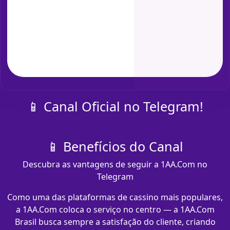
📱 Canal Oficial no Telegram!
📱 Benefícios do Canal
Descubra as vantagens de seguir a 1AA.Com no
Telegram
Como uma das plataformas de cassino mais populares,
a 1AA.Com coloca o serviço no centro — a 1AA.Com
Brasil busca sempre a satisfação do cliente, criando