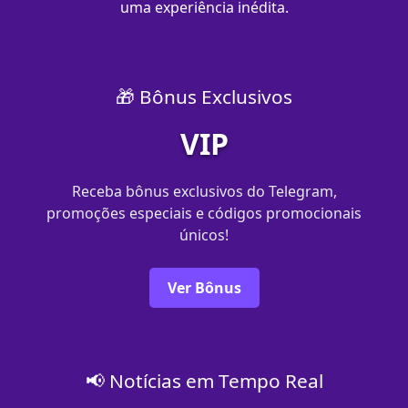
uma experiência inédita.
🎁 Bônus Exclusivos
VIP
Receba bônus exclusivos do Telegram,
promoções especiais e códigos promocionais
únicos!
Ver Bônus
📢 Notícias em Tempo Real