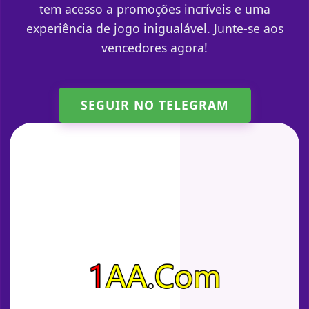
tem acesso a promoções incríveis e uma
experiência de jogo inigualável. Junte-se aos
vencedores agora!
SEGUIR NO TELEGRAM