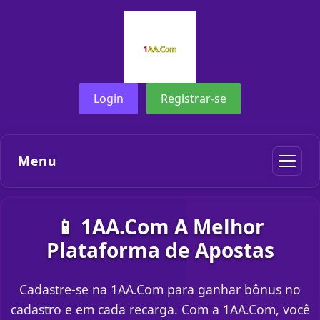
Login
Registrar-se
Menu
📱 1AA.Com A Melhor
Plataforma de Apostas
Cadastre-se na 1AA.Com para ganhar bônus no
cadastro e em cada recarga. Com a 1AA.Com, você