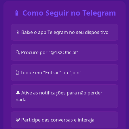
📱 Como Seguir no Telegram
📱 Baixe o app Telegram no seu dispositivo
🔍 Procure por "@1XXOficial"
👆 Toque em "Entrar" ou "Join"
🔔 Ative as notificações para não perder
nada
💬 Participe das conversas e interaja