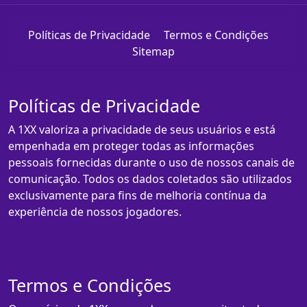
Políticas de Privacidade
Termos e Condições
Sitemap
Políticas de Privacidade
A 1XX valoriza a privacidade de seus usuários e está
empenhada em proteger todas as informações
pessoais fornecidas durante o uso de nossos canais de
comunicação. Todos os dados coletados são utilizados
exclusivamente para fins de melhoria contínua da
experiência de nossos jogadores.
Termos e Condições