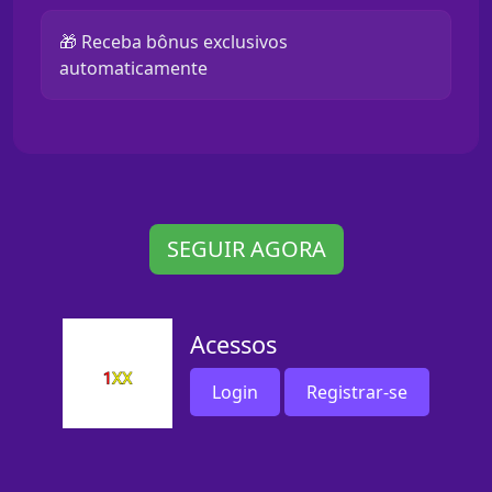
🎁 Receba bônus exclusivos
automaticamente
SEGUIR AGORA
Acessos
Login
Registrar-se