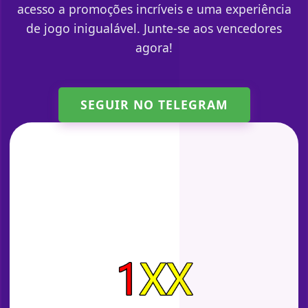
acesso a promoções incríveis e uma experiência
de jogo inigualável. Junte-se aos vencedores
agora!
SEGUIR NO TELEGRAM