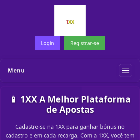
Login
Registrar-se
Menu
📱 1XX A Melhor Plataforma
de Apostas
Cadastre-se na 1XX para ganhar bônus no
cadastro e em cada recarga. Com a 1XX, você tem