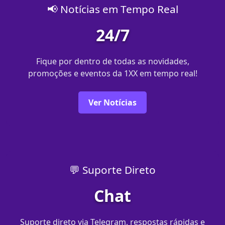
📢 Notícias em Tempo Real
24/7
Fique por dentro de todas as novidades,
promoções e eventos da 1XX em tempo real!
Ver Notícias
💬 Suporte Direto
Chat
Suporte direto via Telegram, respostas rápidas e