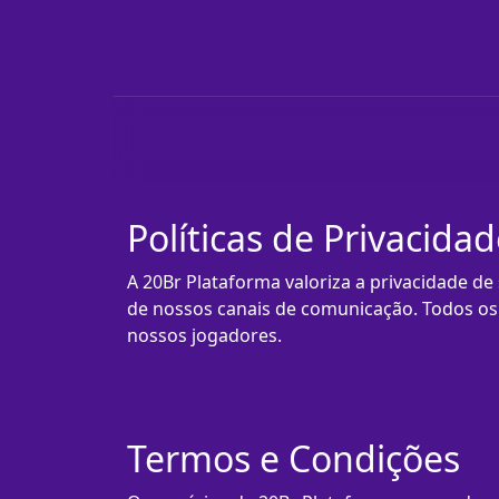
Políticas de Privacida
A 20Br Plataforma valoriza a privacidade d
de nossos canais de comunicação. Todos os 
nossos jogadores.
Termos e Condições