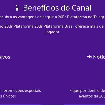
📱 Benefícios do Canal
scubra as vantagens de seguir a 20Br Plataforma no Teleg
ino 20Br Plataforma 20Br Plataforma Brasil oferece mais de
jogador.
sivos
📢 Notí
m, promoções especiais
Fique por dentro d
s únicos!
eventos da 20