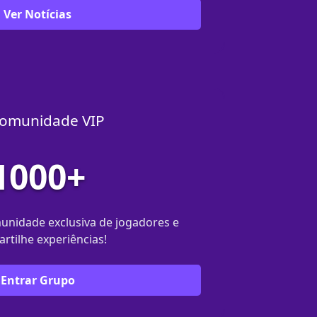
Ver Notícias
Comunidade VIP
1000+
unidade exclusiva de jogadores e
rtilhe experiências!
Entrar Grupo