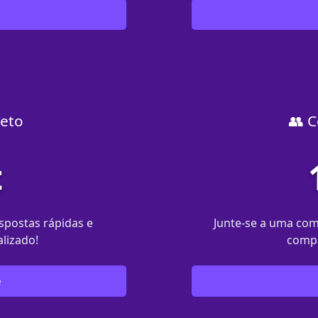
reto
👥 
t
espostas rápidas e
Junte-se a uma com
lizado!
compa
e