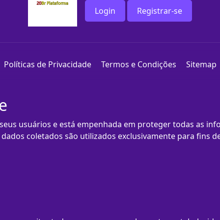
Login
Registrar-se
Políticas de Privacidade
Termos e Condições
Sitemap
de
e seus usuários e está empenhada em proteger todas as in
dados coletados são utilizados exclusivamente para fins d