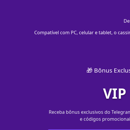
De
Compatível com PC, celular e tablet, o cass
🎁 Bônus Exclu
VIP
Receba bônus exclusivos do Telegra
e códigos promocionai