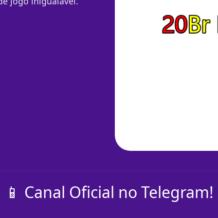
e jogo inigualável.
📱 Canal Oficial no Telegram!