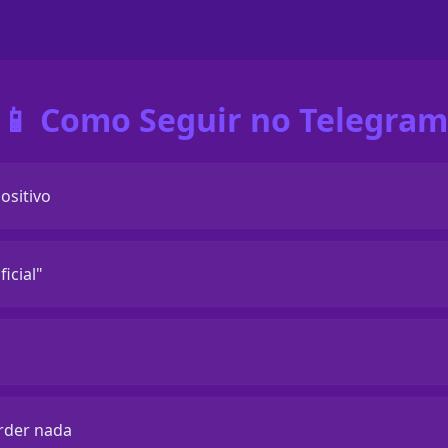
📱 Como Seguir no Telegram
ositivo
icial"
erder nada