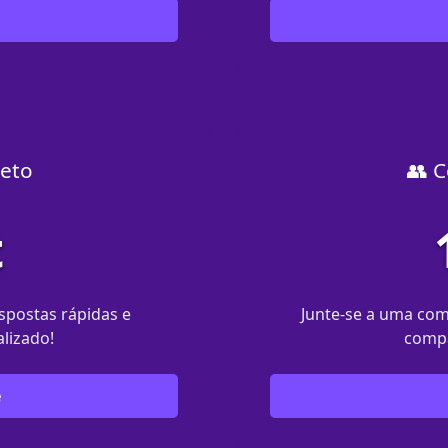
reto
👥 
t
espostas rápidas e
Junte-se a uma com
lizado!
compa
e