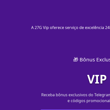
A 27G Vip oferece serviço de excelência 
🎁 Bônus Exclu
VIP
Receba bônus exclusivos do Telegra
e códigos promocionai