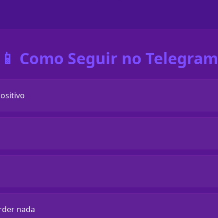
📱 Como Seguir no Telegram
ositivo
erder nada