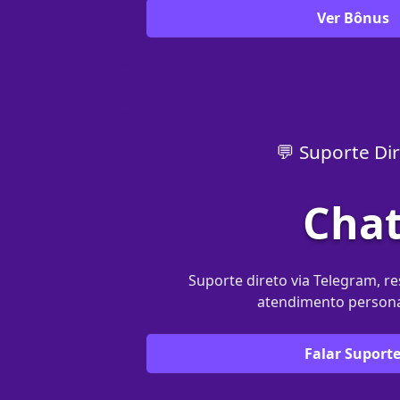
Ver Bônus
💬 Suporte Di
Cha
Suporte direto via Telegram, r
atendimento persona
Falar Suport