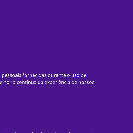
 pessoais fornecidas durante o uso de
elhoria contínua da experiência de nossos