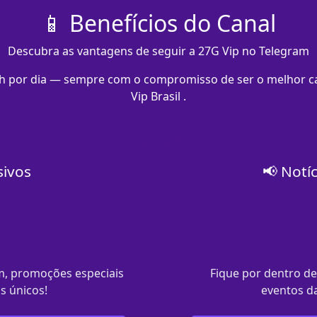
📱 Benefícios do Canal
Descubra as vantagens de seguir a 27G Vip no Telegram
24h por dia — sempre com o compromisso de ser o melhor ca
Vip Brasil .
sivos
📢 Notí
m, promoções especiais
Fique por dentro d
s únicos!
eventos d