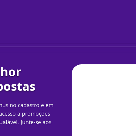
lhor
postas
nus no cadastro e em
 acesso a promoções
ualável. Junte-se aos