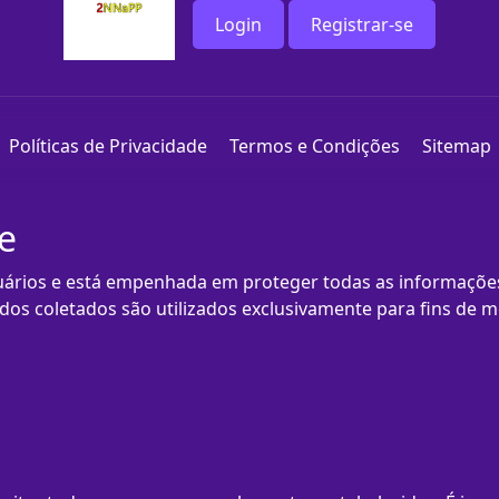
Login
Registrar-se
Políticas de Privacidade
Termos e Condições
Sitemap
de
suários e está empenhada em proteger todas as informações
os coletados são utilizados exclusivamente para fins de m