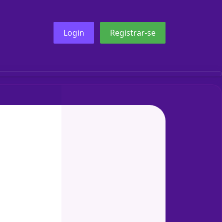
Login
Registrar-se