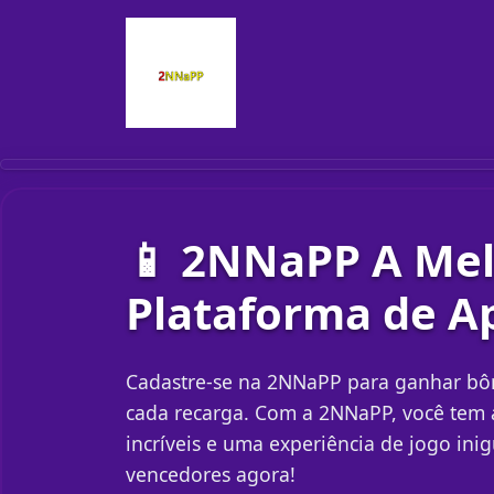
📱 2NNaPP A Me
Plataforma de A
Cadastre-se na 2NNaPP para ganhar bô
cada recarga. Com a 2NNaPP, você tem
incríveis e uma experiência de jogo inig
vencedores agora!