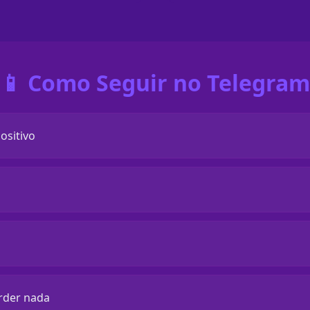
📱 Como Seguir no Telegram
ositivo
erder nada