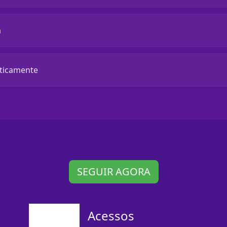
a
aticamente
SEGUIR AGORA
Acessos