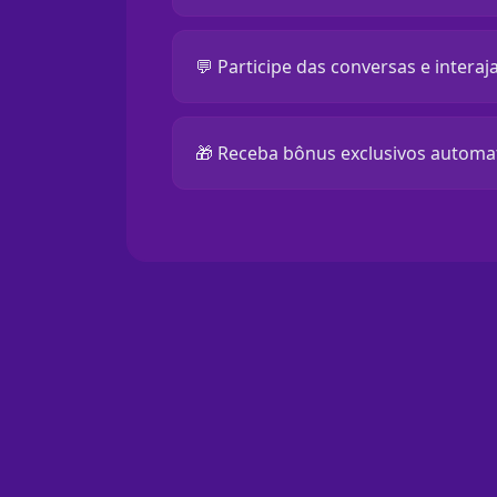
💬 Participe das conversas e interaj
🎁 Receba bônus exclusivos autom