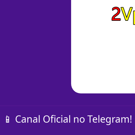
📱 Canal Oficial no Telegram!