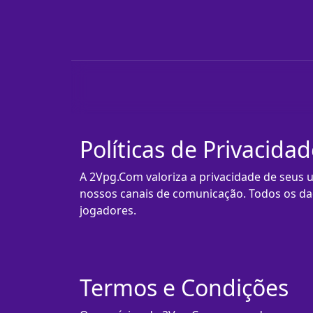
Políticas de Privacida
A 2Vpg.Com valoriza a privacidade de seus
nossos canais de comunicação. Todos os dad
jogadores.
Termos e Condições