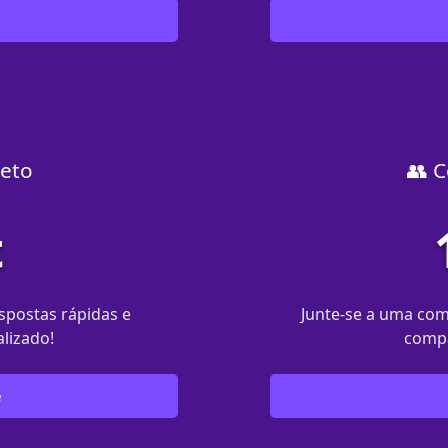
reto
👥 
t
espostas rápidas e
Junte-se a uma com
lizado!
compa
e