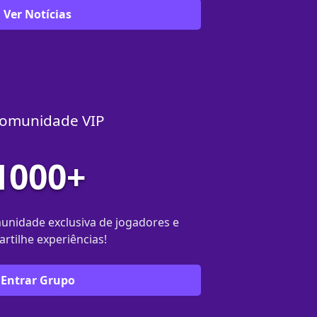
Ver Notícias
Comunidade VIP
1000+
unidade exclusiva de jogadores e
rtilhe experiências!
Entrar Grupo