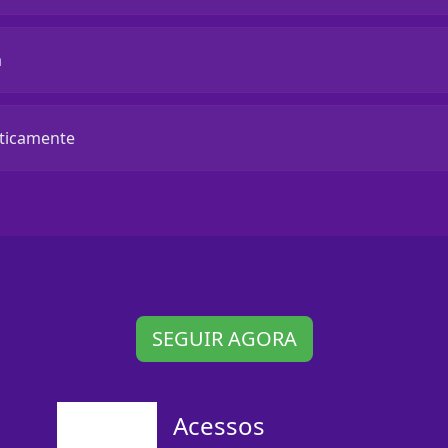
a
aticamente
SEGUIR AGORA
Acessos