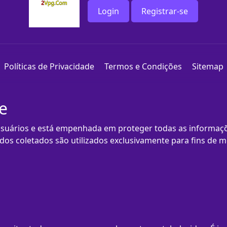
Login
Registrar-se
Políticas de Privacidade
Termos e Condições
Sitemap
de
 usuários e está empenhada em proteger todas as informaçõ
os coletados são utilizados exclusivamente para fins de m