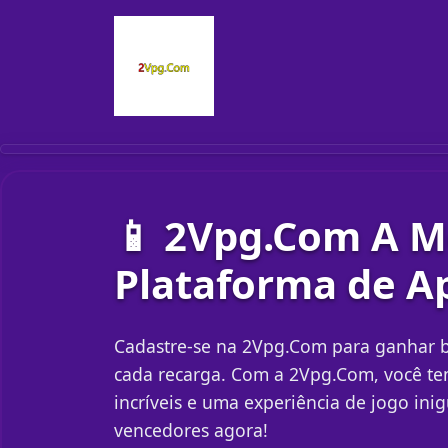
📱 2Vpg.Com A M
Plataforma de A
Cadastre-se na 2Vpg.Com para ganhar 
cada recarga. Com a 2Vpg.Com, você t
incríveis e uma experiência de jogo inig
vencedores agora!