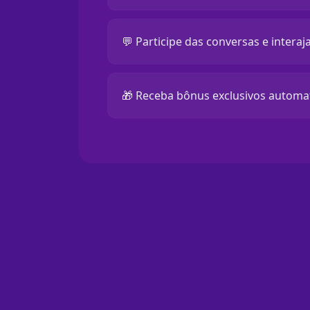
💬 Participe das conversas e interaj
🎁 Receba bônus exclusivos autom