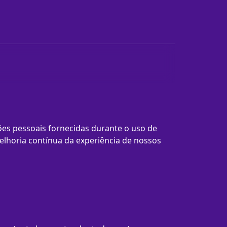
es pessoais fornecidas durante o uso de
elhoria contínua da experiência de nossos