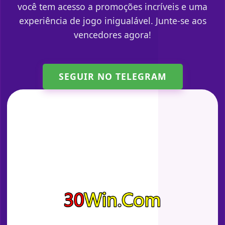
você tem acesso a promoções incríveis e uma
experiência de jogo inigualável. Junte-se aos
vencedores agora!
SEGUIR NO TELEGRAM