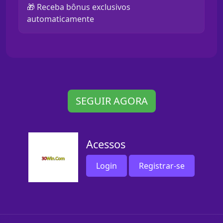
🎁 Receba bônus exclusivos
automaticamente
SEGUIR AGORA
Acessos
Login
Registrar-se