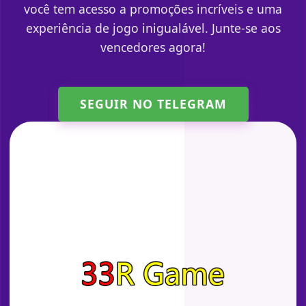
você tem acesso a promoções incríveis e uma
experiência de jogo inigualável. Junte-se aos
vencedores agora!
SEGUIR NO TELEGRAM