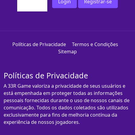
Login
Registrar-se
Políticas de Privacidade
Termos e Condições
Sitemap
Políticas de Privacidade
A 33R Game valoriza a privacidade de seus usuários e
está empenhada em proteger todas as informações
pessoais fornecidas durante o uso de nossos canais de
comunicação. Todos os dados coletados são utilizados
exclusivamente para fins de melhoria contínua da
experiência de nossos jogadores.