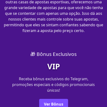
outras casas de apostas esportivas, oferecemos uma
grande variedade de apostas para que você não tenha
que se contentar com apenas uma opção. Isso dá aos
nossos clientes mais controle sobre suas apostas,
permitindo que eles se sintam confiantes sabendo que
fizeram a aposta pelo preço certo.
🎁 Bônus Exclusivos
VIP
Receba bônus exclusivos do Telegram,
promoções especiais e códigos promocionais
únicos!
Ver Bônus