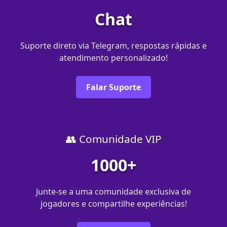
Chat
Suporte direto via Telegram, respostas rápidas e
atendimento personalizado!
Falar Suporte
👥 Comunidade VIP
1000+
Junte-se a uma comunidade exclusiva de
jogadores e compartilhe experiências!