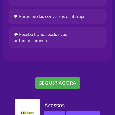
💬 Participe das conversas e interaja
🎁 Receba bônus exclusivos
automaticamente
SEGUIR AGORA
Acessos