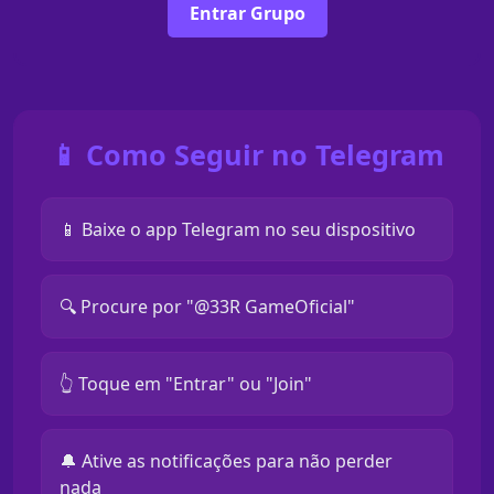
Entrar Grupo
📱 Como Seguir no Telegram
📱 Baixe o app Telegram no seu dispositivo
🔍 Procure por "@33R GameOficial"
👆 Toque em "Entrar" ou "Join"
🔔 Ative as notificações para não perder
nada