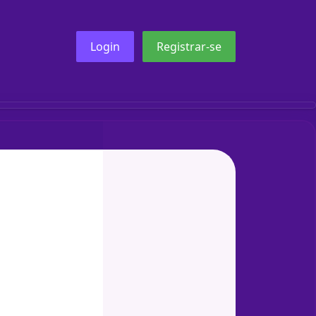
Login
Registrar-se