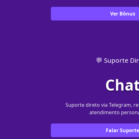
Ver Bônus
💬 Suporte Di
Cha
Suporte direto via Telegram, r
atendimento persona
Falar Suport