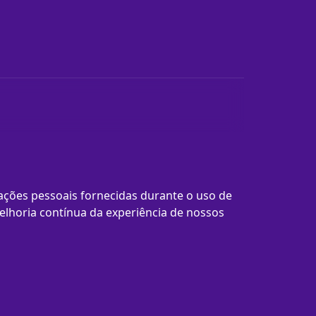
ações pessoais fornecidas durante o uso de
elhoria contínua da experiência de nossos