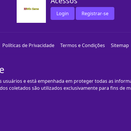
Acessos
Login
Registrar-se
Políticas de Privacidade
Termos e Condições
Sitemap
de
us usuários e está empenhada em proteger todas as inform
os coletados são utilizados exclusivamente para fins de m