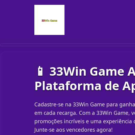
📱 33Win Game 
Plataforma de A
Cadastre-se na 33Win Game para ganha
em cada recarga. Com a 33Win Game, v
promoções incríveis e uma experiência d
Junte-se aos vencedores agora!