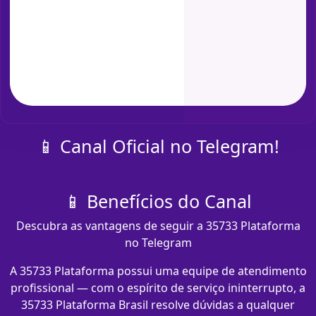
📱 Canal Oficial no Telegram!
📱 Benefícios do Canal
Descubra as vantagens de seguir a 35733 Plataforma
no Telegram
A 35733 Plataforma possui uma equipe de atendimento
profissional — com o espírito de serviço ininterrupto, a
35733 Plataforma Brasil resolve dúvidas a qualquer