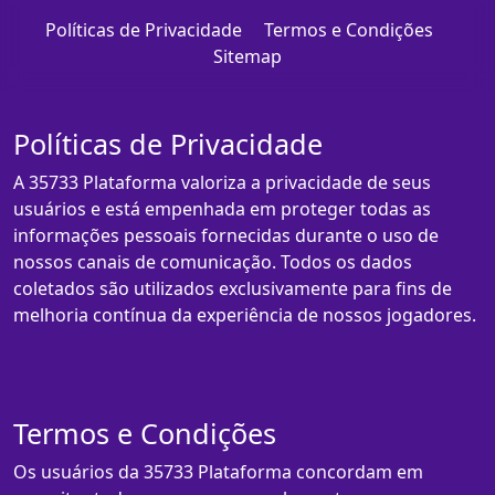
Políticas de Privacidade
Termos e Condições
Sitemap
Políticas de Privacidade
A 35733 Plataforma valoriza a privacidade de seus
usuários e está empenhada em proteger todas as
informações pessoais fornecidas durante o uso de
nossos canais de comunicação. Todos os dados
coletados são utilizados exclusivamente para fins de
melhoria contínua da experiência de nossos jogadores.
Termos e Condições
Os usuários da 35733 Plataforma concordam em