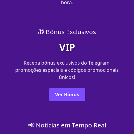
hora.
🎁 Bônus Exclusivos
VIP
Receba bônus exclusivos do Telegram,
promoções especiais e códigos promocionais
únicos!
Ver Bônus
📢 Notícias em Tempo Real