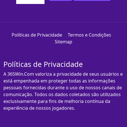
Políticas de Privacidade
Termos e Condições
Sitemap
Políticas de Privacidade
A 365Win.Com valoriza a privacidade de seus usuários e
está empenhada em proteger todas as informações
pessoais fornecidas durante o uso de nossos canais de
comunicação. Todos os dados coletados são utilizados
exclusivamente para fins de melhoria contínua da
experiência de nossos jogadores.