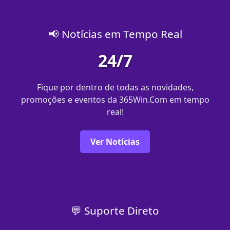
📢 Notícias em Tempo Real
24/7
Fique por dentro de todas as novidades,
promoções e eventos da 365Win.Com em tempo
real!
Ver Notícias
💬 Suporte Direto