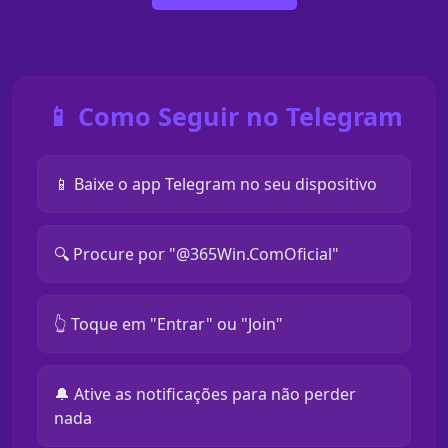
📱 Como Seguir no Telegram
📱 Baixe o app Telegram no seu dispositivo
🔍 Procure por "@365Win.ComOficial"
👆 Toque em "Entrar" ou "Join"
🔔 Ative as notificações para não perder
nada