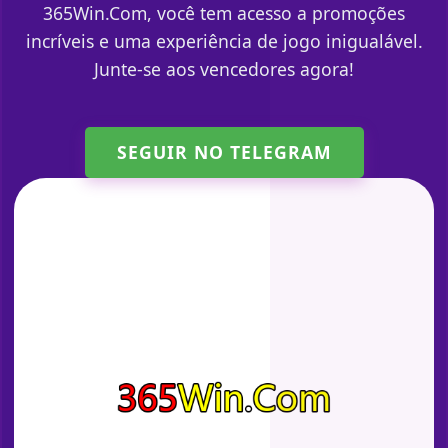
365Win.Com, você tem acesso a promoções
incríveis e uma experiência de jogo inigualável.
Junte-se aos vencedores agora!
SEGUIR NO TELEGRAM