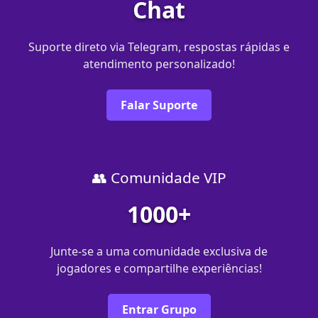
Chat
Suporte direto via Telegram, respostas rápidas e
atendimento personalizado!
Falar Suporte
👥 Comunidade VIP
1000+
Junte-se a uma comunidade exclusiva de
jogadores e compartilhe experiências!
Entrar Grupo