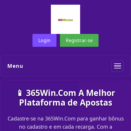
Login
Registrar-se
Menu
📱 365Win.Com A Melhor
Plataforma de Apostas
Cadastre-se na 365Win.Com para ganhar bônus
no cadastro e em cada recarga. Com a