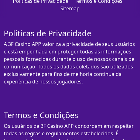
Políticas de Privacidade
Termos e Condições
Sitemap
Políticas de Privacidade
A 3F Casino APP valoriza a privacidade de seus usuários
e está empenhada em proteger todas as informações
pessoais fornecidas durante o uso de nossos canais de
comunicação. Todos os dados coletados são utilizados
exclusivamente para fins de melhoria contínua da
experiência de nossos jogadores.
Termos e Condições
Os usuários da 3F Casino APP concordam em respeitar
todas as regras e regulamentos estabelecidos. É