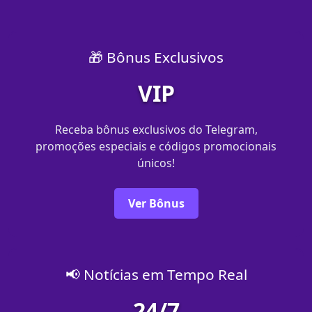
🎁 Bônus Exclusivos
VIP
Receba bônus exclusivos do Telegram,
promoções especiais e códigos promocionais
únicos!
Ver Bônus
📢 Notícias em Tempo Real
24/7