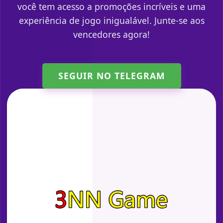
você tem acesso a promoções incríveis e uma
experiência de jogo inigualável. Junte-se aos
vencedores agora!
SEGUIR NO TELEGRAM