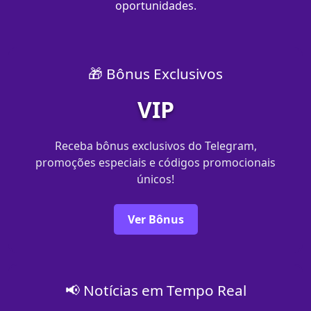
oportunidades.
🎁 Bônus Exclusivos
VIP
Receba bônus exclusivos do Telegram,
promoções especiais e códigos promocionais
únicos!
Ver Bônus
📢 Notícias em Tempo Real