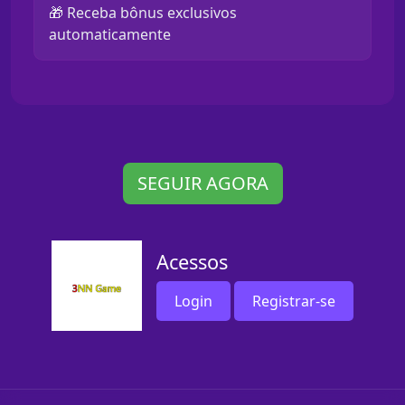
🎁 Receba bônus exclusivos
automaticamente
SEGUIR AGORA
Acessos
Login
Registrar-se