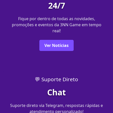
24/7
Fique por dentro de todas as novidades,
promoções e eventos da 3NN Game em tempo
real!
Ver Notícias
💬 Suporte Direto
Chat
Suporte direto via Telegram, respostas rápidas e
atendimento personalizado!