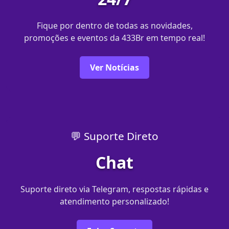
Fique por dentro de todas as novidades,
promoções e eventos da 433Br em tempo real!
Ver Notícias
💬 Suporte Direto
Chat
Suporte direto via Telegram, respostas rápidas e
atendimento personalizado!