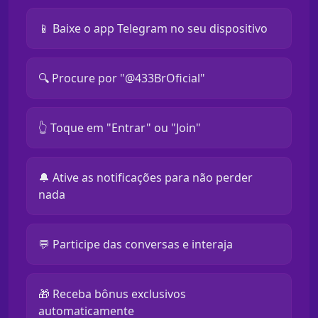
📱 Baixe o app Telegram no seu dispositivo
🔍 Procure por "@433BrOficial"
👆 Toque em "Entrar" ou "Join"
🔔 Ative as notificações para não perder
nada
💬 Participe das conversas e interaja
🎁 Receba bônus exclusivos
automaticamente