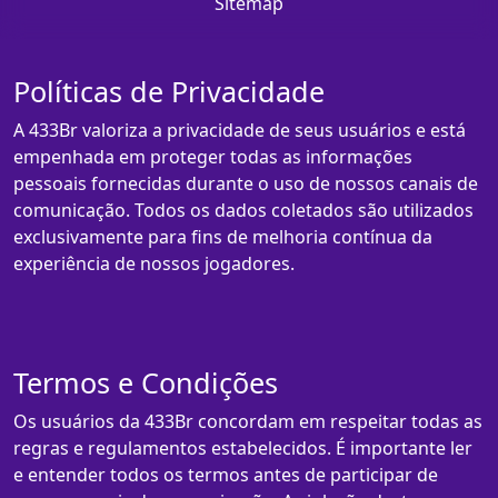
Sitemap
Políticas de Privacidade
A 433Br valoriza a privacidade de seus usuários e está
empenhada em proteger todas as informações
pessoais fornecidas durante o uso de nossos canais de
comunicação. Todos os dados coletados são utilizados
exclusivamente para fins de melhoria contínua da
experiência de nossos jogadores.
Termos e Condições
Os usuários da 433Br concordam em respeitar todas as
regras e regulamentos estabelecidos. É importante ler
e entender todos os termos antes de participar de