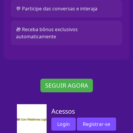
💬 Participe das conversas e interaja
🎁 Receba bônus exclusivos
automaticamente
SEGUIR AGORA
Acessos
Login
Registrar-se