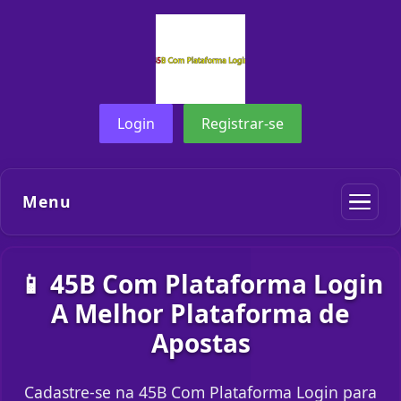
Login
Registrar-se
Menu
📱 45B Com Plataforma Login
A Melhor Plataforma de
Apostas
Cadastre-se na 45B Com Plataforma Login para