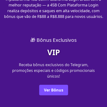
melhor reputação — a 45B Com Plataforma Login
realiza depósitos e saques em alta velocidade, com
bônus que vão de R$88 a R$8.888 para novos usuários.
🎁 Bônus Exclusivos
VIP
Receba bônus exclusivos do Telegram,
promoções especiais e códigos promocionais
únicos!
Ver Bônus