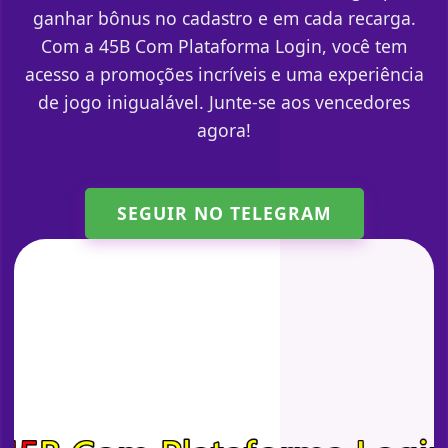
ganhar bônus no cadastro e em cada recarga.
Com a 45B Com Plataforma Login, você tem
acesso a promoções incríveis e uma experiência
de jogo inigualável. Junte-se aos vencedores
agora!
SEGUIR NO TELEGRAM