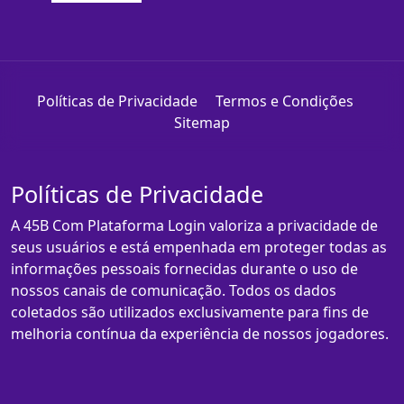
Políticas de Privacidade
Termos e Condições
Sitemap
Políticas de Privacidade
A 45B Com Plataforma Login valoriza a privacidade de
seus usuários e está empenhada em proteger todas as
informações pessoais fornecidas durante o uso de
nossos canais de comunicação. Todos os dados
coletados são utilizados exclusivamente para fins de
melhoria contínua da experiência de nossos jogadores.