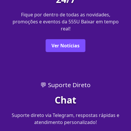
Fique por dentro de todas as novidades,
promoções e eventos da 555U Baixar em tempo
real!
Ver Notícias
💬 Suporte Direto
Chat
Suporte direto via Telegram, respostas rápidas e
atendimento personalizado!