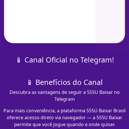
📱 Canal Oficial no Telegram!
📱 Benefícios do Canal
Descubra as vantagens de seguir a 555U Baixar no
Telegram
Para mais conveniência, a plataforma 555U Baixar Brasil
oferece acesso direto via navegador — a 555U Baixar
permite que você jogue quando e onde quiser.