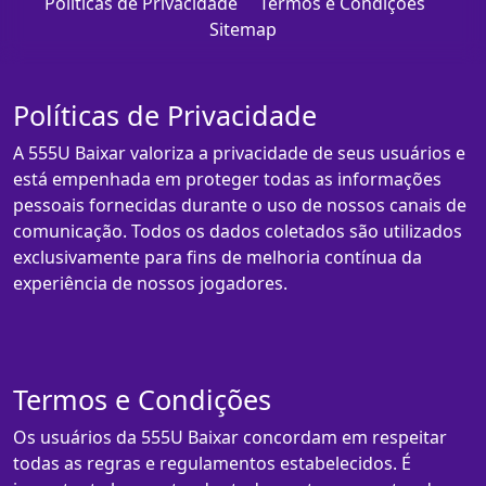
Políticas de Privacidade
Termos e Condições
Sitemap
Políticas de Privacidade
A 555U Baixar valoriza a privacidade de seus usuários e
está empenhada em proteger todas as informações
pessoais fornecidas durante o uso de nossos canais de
comunicação. Todos os dados coletados são utilizados
exclusivamente para fins de melhoria contínua da
experiência de nossos jogadores.
Termos e Condições
Os usuários da 555U Baixar concordam em respeitar
todas as regras e regulamentos estabelecidos. É