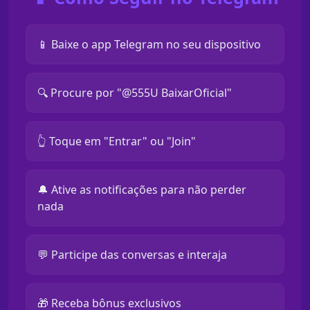
📱 Baixe o app Telegram no seu dispositivo
🔍 Procure por "@555U BaixarOficial"
👆 Toque em "Entrar" ou "Join"
🔔 Ative as notificações para não perder
nada
💬 Participe das conversas e interaja
🎁 Receba bônus exclusivos