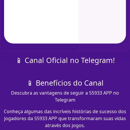
📱 Canal Oficial no Telegram!
📱 Benefícios do Canal
Descubra as vantagens de seguir a 55933 APP no
Telegram
Conheça algumas das incríveis histórias de sucesso dos
jogadores da 55933 APP que transformaram suas vidas
através dos jogos.