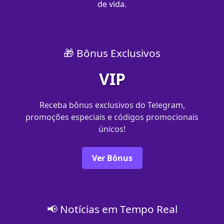
de vida.
🎁 Bônus Exclusivos
VIP
Receba bônus exclusivos do Telegram,
promoções especiais e códigos promocionais
únicos!
Ver Bônus
📢 Notícias em Tempo Real