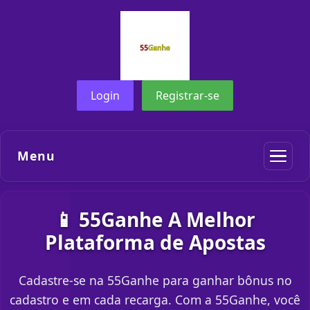
Login
Registrar-se
Menu
📱 55Ganhe A Melhor
Plataforma de Apostas
Cadastre-se na 55Ganhe para ganhar bônus no
cadastro e em cada recarga. Com a 55Ganhe, você