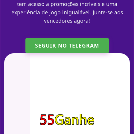
tem acesso a promoções incríveis e uma
experiência de jogo inigualável. Junte-se aos
vencedores agora!
SEGUIR NO TELEGRAM