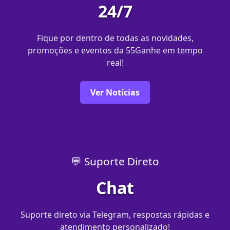
24/7
Fique por dentro de todas as novidades,
promoções e eventos da 55Ganhe em tempo
real!
Ver Notícias
💬 Suporte Direto
Chat
Suporte direto via Telegram, respostas rápidas e
atendimento personalizado!