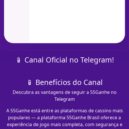
📱 Canal Oficial no Telegram!
📱 Benefícios do Canal
Descubra as vantagens de seguir a 55Ganhe no
Telegram
A 55Ganhe está entre as plataformas de cassino mais
populares — a plataforma 55Ganhe Brasil oferece a
experiência de jogo mais completa, com segurança e