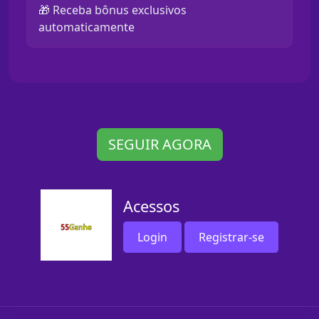
🎁 Receba bônus exclusivos
automaticamente
SEGUIR AGORA
Acessos
Login
Registrar-se