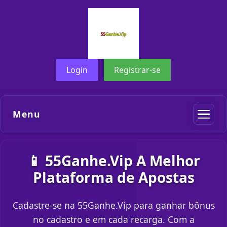
Login
Registrar-se
Menu
📱 55Ganhe.Vip A Melhor
Plataforma de Apostas
Cadastre-se na 55Ganhe.Vip para ganhar bônus
no cadastro e em cada recarga. Com a