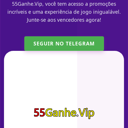
55Ganhe.Vip, você tem acesso a promoções
incríveis e uma experiência de jogo inigualável.
Junte-se aos vencedores agora!
SEGUIR NO TELEGRAM