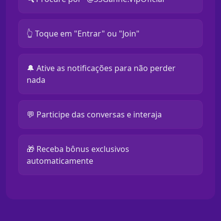
👆 Toque em "Entrar" ou "Join"
🔔 Ative as notificações para não perder
nada
💬 Participe das conversas e interaja
🎁 Receba bônus exclusivos
automaticamente