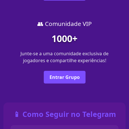
👥 Comunidade VIP
1000+
Junte-se a uma comunidade exclusiva de
jogadores e compartilhe experiências!
Entrar Grupo
📱 Como Seguir no Telegram