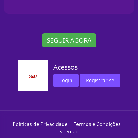
SEGUIR AGORA
Acessos
Login
Registrar-se
Políticas de Privacidade
Termos e Condições
Sitemap