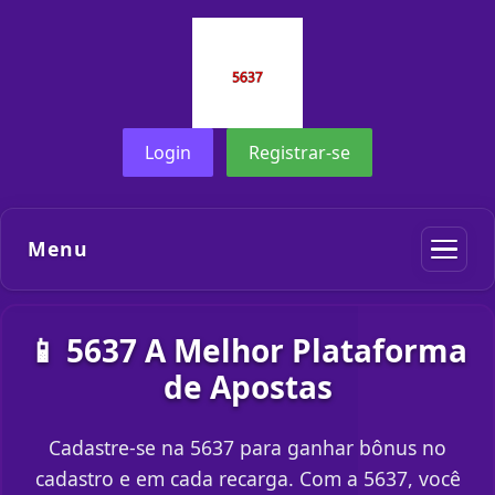
Login
Registrar-se
Menu
📱 5637 A Melhor Plataforma
de Apostas
Cadastre-se na 5637 para ganhar bônus no
cadastro e em cada recarga. Com a 5637, você