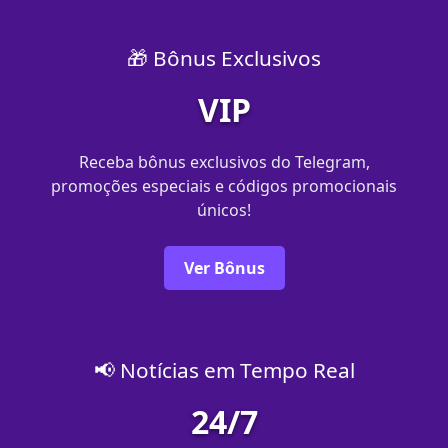
🎁 Bônus Exclusivos
VIP
Receba bônus exclusivos do Telegram,
promoções especiais e códigos promocionais
únicos!
Ver Bônus
📢 Notícias em Tempo Real
24/7