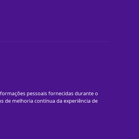
nformações pessoais fornecidas durante o
ns de melhoria contínua da experiência de