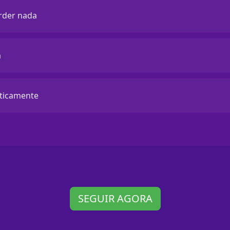
erder nada
a
aticamente
SEGUIR AGORA