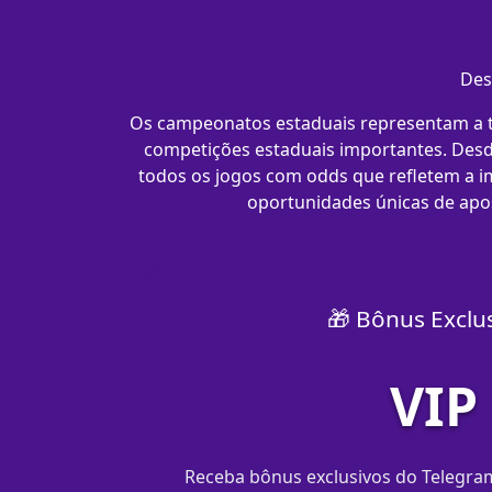
Des
Os campeonatos estaduais representam a tr
competições estaduais importantes. Desd
todos os jogos com odds que refletem a im
oportunidades únicas de apo
🎁 Bônus Exclu
VIP
Receba bônus exclusivos do Telegra