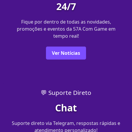
24/7
Fique por dentro de todas as novidades,
promoções e eventos da 57A Com Game em
tempo real!
Ver Notícias
💬 Suporte Direto
Chat
Suporte direto via Telegram, respostas rápidas e
atendimento personalizado!