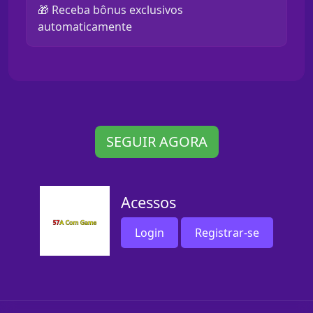
🎁 Receba bônus exclusivos
automaticamente
SEGUIR AGORA
Acessos
Login
Registrar-se