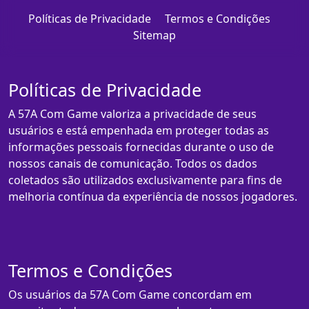
Políticas de Privacidade
Termos e Condições
Sitemap
Políticas de Privacidade
A 57A Com Game valoriza a privacidade de seus
usuários e está empenhada em proteger todas as
informações pessoais fornecidas durante o uso de
nossos canais de comunicação. Todos os dados
coletados são utilizados exclusivamente para fins de
melhoria contínua da experiência de nossos jogadores.
Termos e Condições
Os usuários da 57A Com Game concordam em