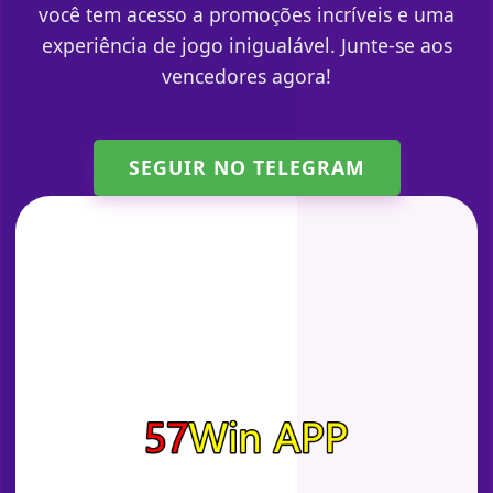
você tem acesso a promoções incríveis e uma
experiência de jogo inigualável. Junte-se aos
vencedores agora!
SEGUIR NO TELEGRAM