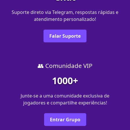
Suporte direto via Telegram, respostas rápidas e
atendimento personalizado!
Falar Suporte
👥 Comunidade VIP
1000+
Junte-se a uma comunidade exclusiva de
jogadores e compartilhe experiências!
Entrar Grupo