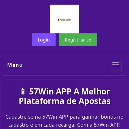
Login
Registrar-se
Menu
📱 57Win APP A Melhor
Plataforma de Apostas
Cadastre-se na 57Win APP para ganhar bônus no
cadastro e em cada recarga. Com a 57Win APP,