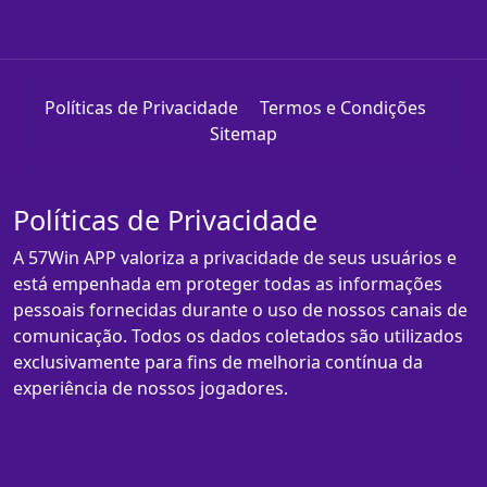
Políticas de Privacidade
Termos e Condições
Sitemap
Políticas de Privacidade
A 57Win APP valoriza a privacidade de seus usuários e
está empenhada em proteger todas as informações
pessoais fornecidas durante o uso de nossos canais de
comunicação. Todos os dados coletados são utilizados
exclusivamente para fins de melhoria contínua da
experiência de nossos jogadores.