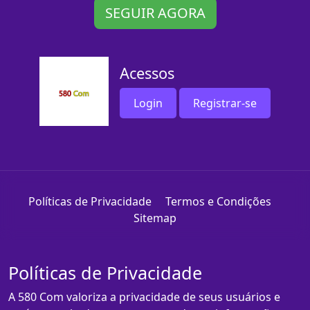
SEGUIR AGORA
Acessos
Login
Registrar-se
Políticas de Privacidade
Termos e Condições
Sitemap
Políticas de Privacidade
A 580 Com valoriza a privacidade de seus usuários e