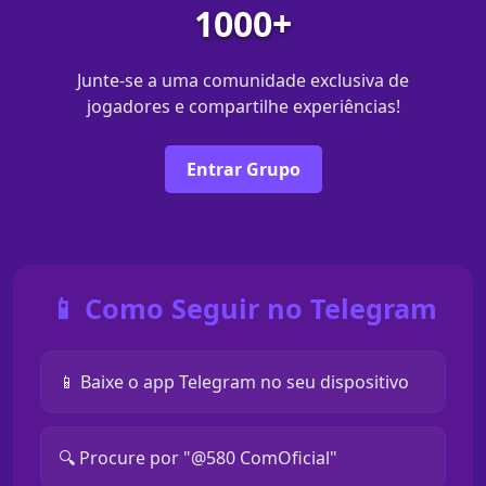
1000+
Junte-se a uma comunidade exclusiva de
jogadores e compartilhe experiências!
Entrar Grupo
📱 Como Seguir no Telegram
📱 Baixe o app Telegram no seu dispositivo
🔍 Procure por "@580 ComOficial"