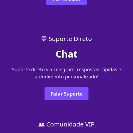
💬 Suporte Direto
Chat
Suporte direto via Telegram, respostas rápidas e
atendimento personalizado!
Falar Suporte
👥 Comunidade VIP