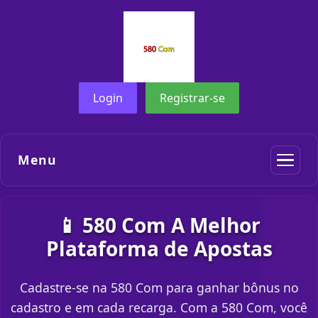
Login
Registrar-se
Menu
📱 580 Com A Melhor
Plataforma de Apostas
Cadastre-se na 580 Com para ganhar bônus no
cadastro e em cada recarga. Com a 580 Com, você