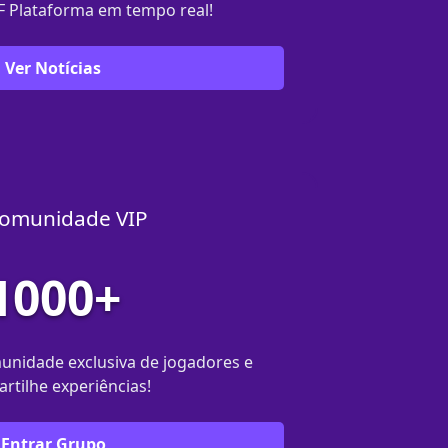
F Plataforma em tempo real!
Ver Notícias
Comunidade VIP
1000+
unidade exclusiva de jogadores e
rtilhe experiências!
Entrar Grupo