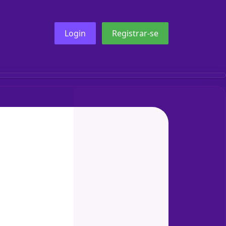
Login
Registrar-se