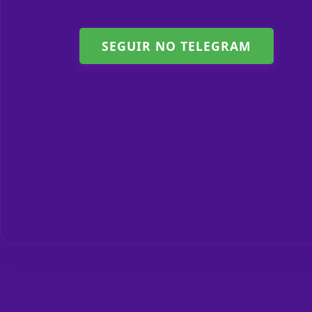
SEGUIR NO TELEGRAM