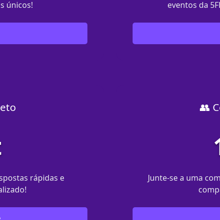
s únicos!
eventos da 5F
reto
👥 
t
espostas rápidas e
Junte-se a uma com
lizado!
compa
e