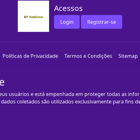
Acessos
Login
Registrar-se
Políticas de Privacidade
Termos e Condições
Sitemap
de
 seus usuários e está empenhada em proteger todas as inf
dados coletados são utilizados exclusivamente para fins d