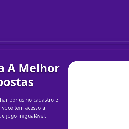
a A Melhor
postas
har bônus no cadastro e
 você tem acesso a
e jogo inigualável.