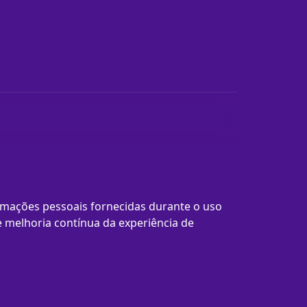
ormações pessoais fornecidas durante o uso
e melhoria contínua da experiência de