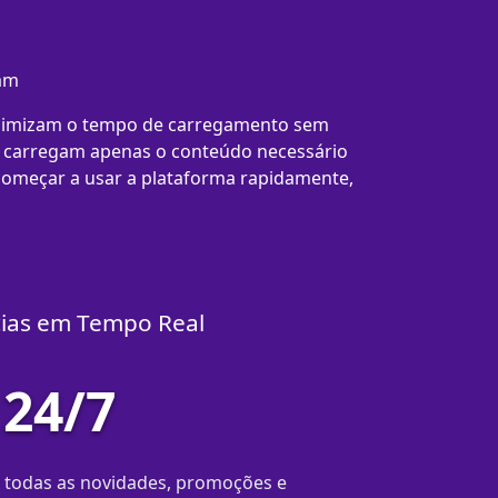
ram
minimizam o tempo de carregamento sem
e carregam apenas o conteúdo necessário
começar a usar a plataforma rapidamente,
cias em Tempo Real
24/7
e todas as novidades, promoções e