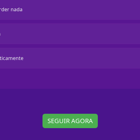
erder nada
a
aticamente
SEGUIR AGORA