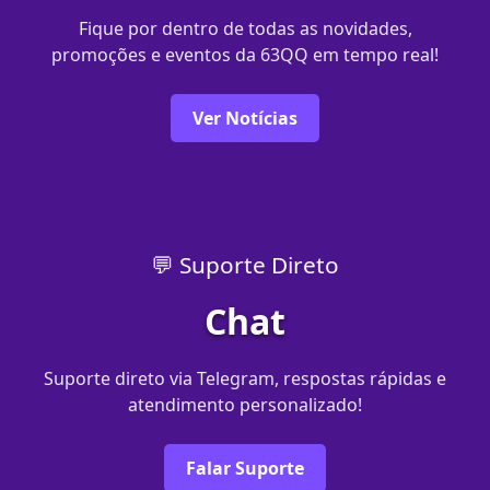
Fique por dentro de todas as novidades,
promoções e eventos da 63QQ em tempo real!
Ver Notícias
💬 Suporte Direto
Chat
Suporte direto via Telegram, respostas rápidas e
atendimento personalizado!
Falar Suporte