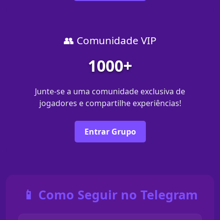
👥 Comunidade VIP
1000+
Junte-se a uma comunidade exclusiva de
jogadores e compartilhe experiências!
Entrar Grupo
📱 Como Seguir no Telegram