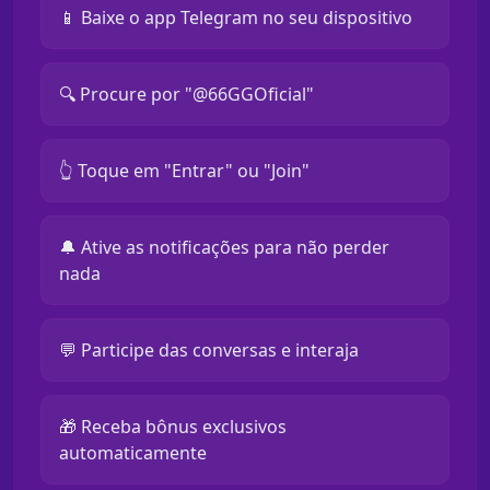
📱 Baixe o app Telegram no seu dispositivo
🔍 Procure por "@66GGOficial"
👆 Toque em "Entrar" ou "Join"
🔔 Ative as notificações para não perder
nada
💬 Participe das conversas e interaja
🎁 Receba bônus exclusivos
automaticamente