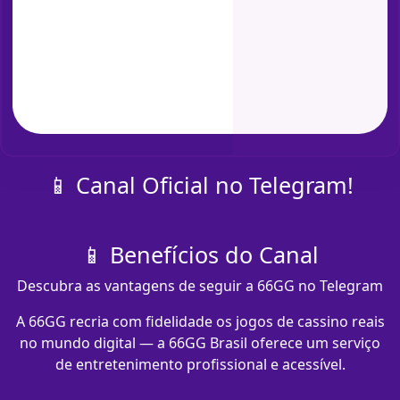
📱 Canal Oficial no Telegram!
📱 Benefícios do Canal
Descubra as vantagens de seguir a 66GG no Telegram
A 66GG recria com fidelidade os jogos de cassino reais
no mundo digital — a 66GG Brasil oferece um serviço
de entretenimento profissional e acessível.