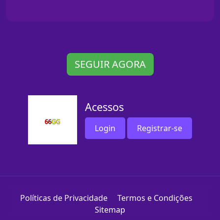
SEGUIR AGORA
Acessos
Login
Registrar-se
Políticas de Privacidade
Termos e Condições
Sitemap