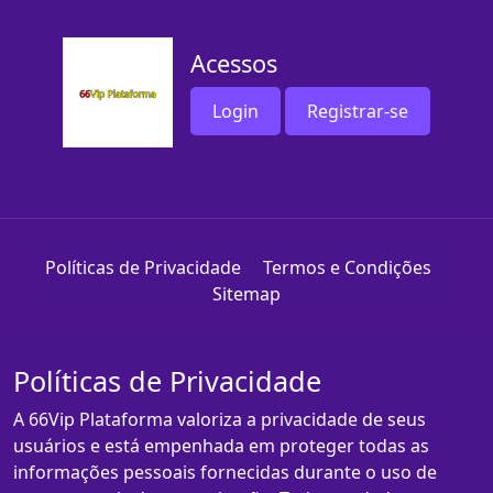
Acessos
Login
Registrar-se
Políticas de Privacidade
Termos e Condições
Sitemap
Políticas de Privacidade
A 66Vip Plataforma valoriza a privacidade de seus
usuários e está empenhada em proteger todas as
informações pessoais fornecidas durante o uso de