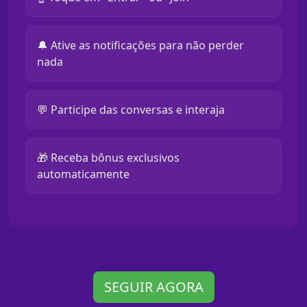
🔔 Ative as notificações para não perder
nada
💬 Participe das conversas e interaja
🎁 Receba bônus exclusivos
automaticamente
SEGUIR AGORA