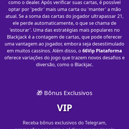
como o dealer. Após verificar suas cartas, é possível
optar por 'pedir' mais uma carta ou 'manter' a mão
atual. Se a soma das cartas do jogador ultrapassar 21,
ele perde automaticamente, o que se chama de
'estourar'. Uma das estratégias mais populares no
Blackjack é a contagem de cartas, que pode oferecer
uma vantagem ao jogador, embora seja desestimulado
em muitos cassinos. Além disso, o
66Vip Plataforma
oferece variações do jogo que trazem novos desafios e
diversão, como o Blackjac.
🎁 Bônus Exclusivos
VIP
Receba bônus exclusivos do Telegram,