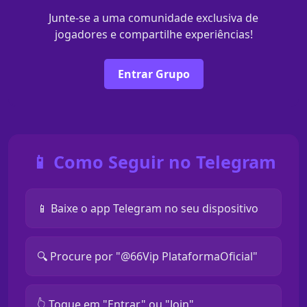
Junte-se a uma comunidade exclusiva de
jogadores e compartilhe experiências!
Entrar Grupo
📱 Como Seguir no Telegram
📱 Baixe o app Telegram no seu dispositivo
🔍 Procure por "@66Vip PlataformaOficial"
👆 Toque em "Entrar" ou "Join"