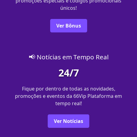
promoções especiais e códigos promocionais
únicos!
Ver Bônus
📢 Notícias em Tempo Real
24/7
Fique por dentro de todas as novidades,
promoções e eventos da 66Vip Plataforma em
tempo real!
Ver Notícias