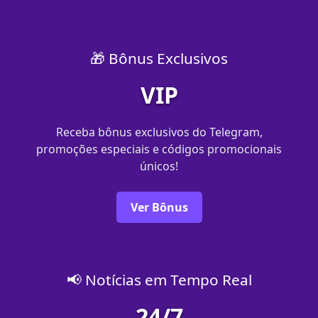
🎁 Bônus Exclusivos
VIP
Receba bônus exclusivos do Telegram,
promoções especiais e códigos promocionais
únicos!
Ver Bônus
📢 Notícias em Tempo Real
24/7