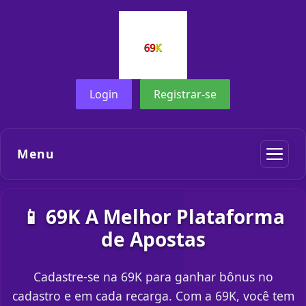
Login
Registrar-se
Menu
📱 69K A Melhor Plataforma
de Apostas
Cadastre-se na 69K para ganhar bônus no
cadastro e em cada recarga. Com a 69K, você tem