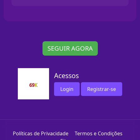
SEGUIR AGORA
Acessos
Login
Registrar-se
Políticas de Privacidade
Termos e Condições