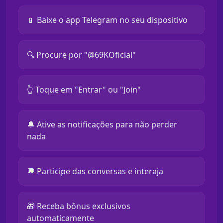
📱 Baixe o app Telegram no seu dispositivo
🔍 Procure por "@69KOficial"
👆 Toque em "Entrar" ou "Join"
🔔 Ative as notificações para não perder
nada
💬 Participe das conversas e interaja
🎁 Receba bônus exclusivos
automaticamente