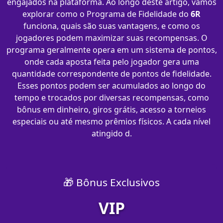
engajados na plataforma. Ao longo deste artigo, vamos
explorar como o Programa de Fidelidade do
6R
funciona, quais são suas vantagens, e como os
jogadores podem maximizar suas recompensas. O
programa geralmente opera em um sistema de pontos,
onde cada aposta feita pelo jogador gera uma
quantidade correspondente de pontos de fidelidade.
Esses pontos podem ser acumulados ao longo do
tempo e trocados por diversas recompensas, como
bônus em dinheiro, giros grátis, acesso a torneios
especiais ou até mesmo prêmios físicos. A cada nível
atingido d.
🎁 Bônus Exclusivos
VIP