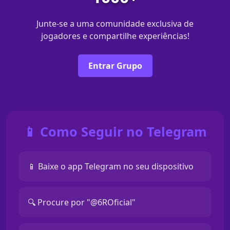
Junte-se a uma comunidade exclusiva de
jogadores e compartilhe experiências!
Entrar Grupo
📱 Como Seguir no Telegram
📱 Baixe o app Telegram no seu dispositivo
🔍 Procure por "@6ROficial"