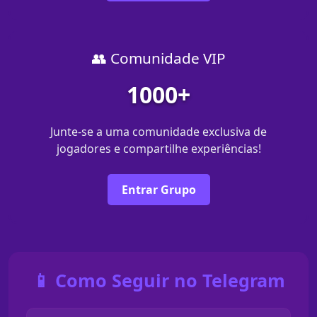
👥 Comunidade VIP
1000+
Junte-se a uma comunidade exclusiva de
jogadores e compartilhe experiências!
Entrar Grupo
📱 Como Seguir no Telegram