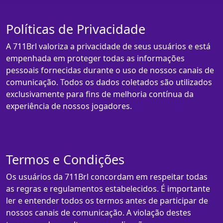
Políticas de Privacidade
A 711Brl valoriza a privacidade de seus usuários e está
empenhada em proteger todas as informações
pessoais fornecidas durante o uso de nossos canais de
comunicação. Todos os dados coletados são utilizados
exclusivamente para fins de melhoria contínua da
experiência de nossos jogadores.
Termos e Condições
Os usuários da 711Brl concordam em respeitar todas
as regras e regulamentos estabelecidos. É importante
ler e entender todos os termos antes de participar de
nossos canais de comunicação. A violação destes