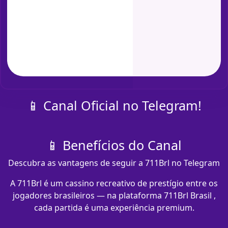
📱 Canal Oficial no Telegram!
📱 Benefícios do Canal
Descubra as vantagens de seguir a 711Brl no Telegram
A 711Brl é um cassino recreativo de prestígio entre os
jogadores brasileiros — na plataforma 711Brl Brasil ,
cada partida é uma experiência premium.