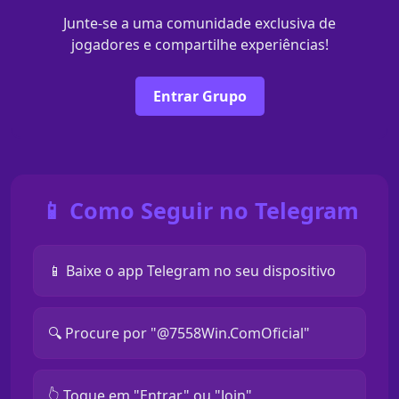
Junte-se a uma comunidade exclusiva de
jogadores e compartilhe experiências!
Entrar Grupo
📱 Como Seguir no Telegram
📱 Baixe o app Telegram no seu dispositivo
🔍 Procure por "@7558Win.ComOficial"
👆 Toque em "Entrar" ou "Join"