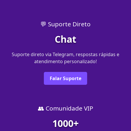
💬 Suporte Direto
Chat
Suporte direto via Telegram, respostas rápidas e
atendimento personalizado!
Falar Suporte
👥 Comunidade VIP
1000+