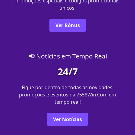
promoções especiais e códigos promocionais
únicos!
Ver Bônus
📢 Notícias em Tempo Real
24/7
Fique por dentro de todas as novidades,
promoções e eventos da 7558Win.Com em
tempo real!
Ver Notícias