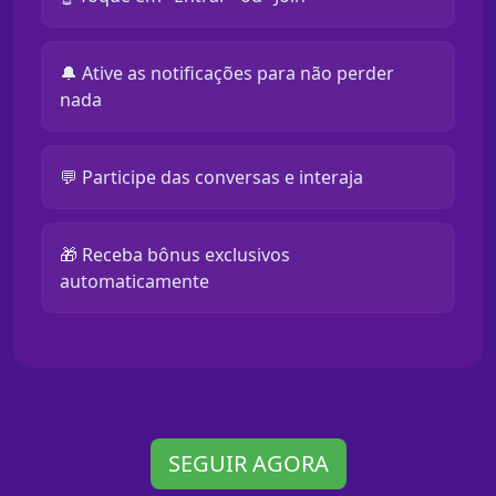
🔔 Ative as notificações para não perder
nada
💬 Participe das conversas e interaja
🎁 Receba bônus exclusivos
automaticamente
SEGUIR AGORA