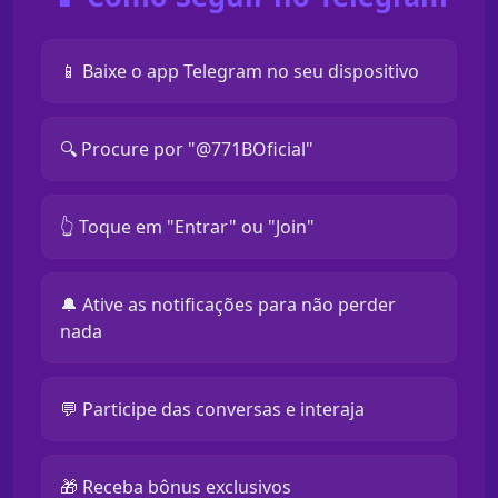
📱 Baixe o app Telegram no seu dispositivo
🔍 Procure por "@771BOficial"
👆 Toque em "Entrar" ou "Join"
🔔 Ative as notificações para não perder
nada
💬 Participe das conversas e interaja
🎁 Receba bônus exclusivos