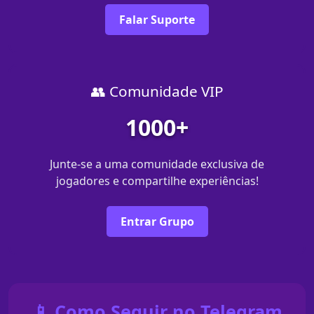
Falar Suporte
👥 Comunidade VIP
1000+
Junte-se a uma comunidade exclusiva de
jogadores e compartilhe experiências!
Entrar Grupo
📱 Como Seguir no Telegram