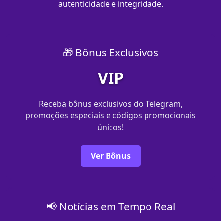
autenticidade e integridade.
🎁 Bônus Exclusivos
VIP
Receba bônus exclusivos do Telegram,
promoções especiais e códigos promocionais
únicos!
Ver Bônus
📢 Notícias em Tempo Real