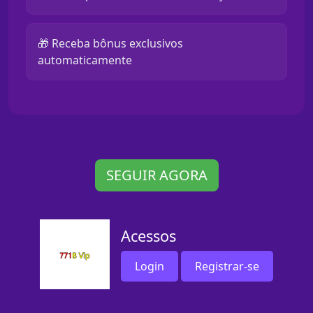
🎁 Receba bônus exclusivos
automaticamente
SEGUIR AGORA
Acessos
Login
Registrar-se