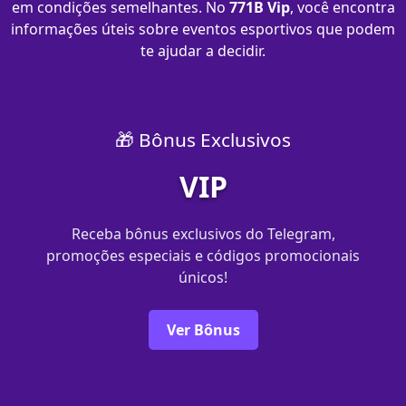
em condições semelhantes. No
771B Vip
, você encontra
informações úteis sobre eventos esportivos que podem
te ajudar a decidir.
🎁 Bônus Exclusivos
VIP
Receba bônus exclusivos do Telegram,
promoções especiais e códigos promocionais
únicos!
Ver Bônus