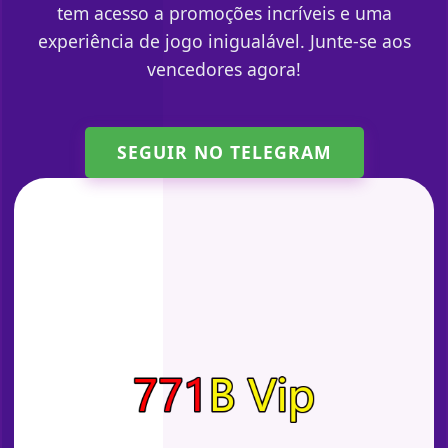
tem acesso a promoções incríveis e uma
experiência de jogo inigualável. Junte-se aos
vencedores agora!
SEGUIR NO TELEGRAM