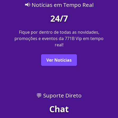
📢 Notícias em Tempo Real
24/7
Fique por dentro de todas as novidades,
promoções e eventos da 771B Vip em tempo
real!
Ver Notícias
💬 Suporte Direto
Chat