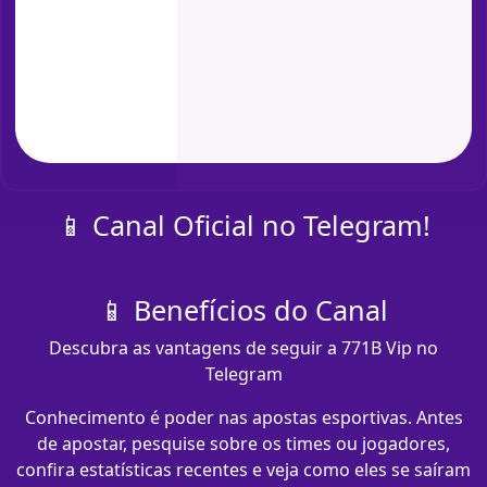
📱 Canal Oficial no Telegram!
📱 Benefícios do Canal
Descubra as vantagens de seguir a 771B Vip no
Telegram
Conhecimento é poder nas apostas esportivas. Antes
de apostar, pesquise sobre os times ou jogadores,
confira estatísticas recentes e veja como eles se saíram