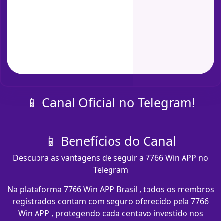
📱 Canal Oficial no Telegram!
📱 Benefícios do Canal
Descubra as vantagens de seguir a 7766 Win APP no
Telegram
Na plataforma 7766 Win APP Brasil , todos os membros
registrados contam com seguro oferecido pela 7766
Win APP , protegendo cada centavo investido nos