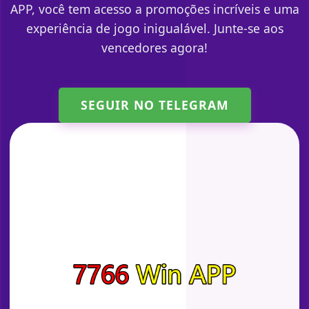
APP, você tem acesso a promoções incríveis e uma
experiência de jogo inigualável. Junte-se aos
vencedores agora!
SEGUIR NO TELEGRAM