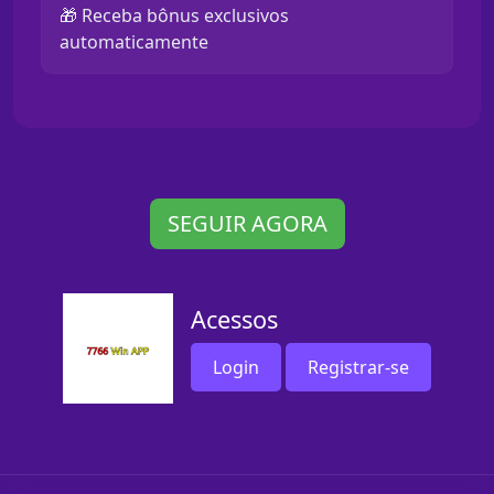
🎁 Receba bônus exclusivos
automaticamente
SEGUIR AGORA
Acessos
Login
Registrar-se