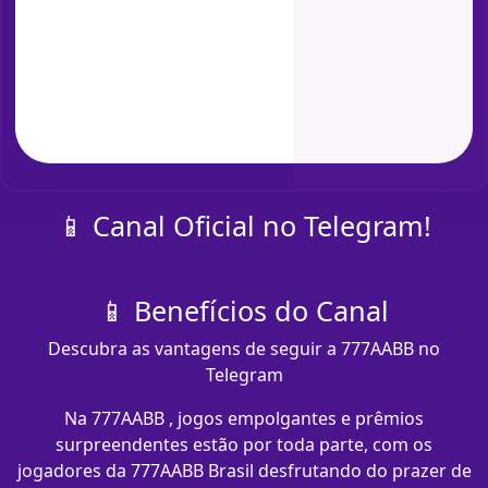
📱 Canal Oficial no Telegram!
📱 Benefícios do Canal
Descubra as vantagens de seguir a 777AABB no
Telegram
Na 777AABB , jogos empolgantes e prêmios
surpreendentes estão por toda parte, com os
jogadores da 777AABB Brasil desfrutando do prazer de