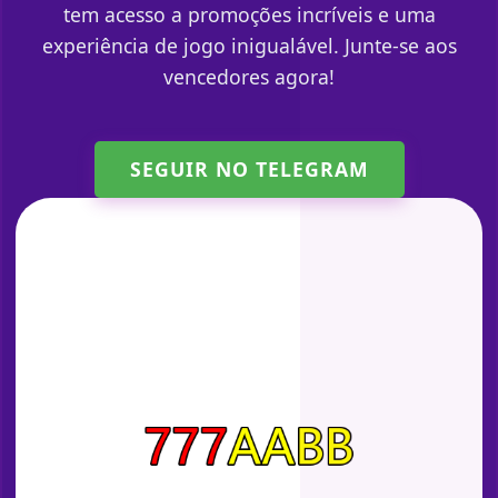
tem acesso a promoções incríveis e uma
experiência de jogo inigualável. Junte-se aos
vencedores agora!
SEGUIR NO TELEGRAM