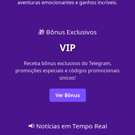
aventuras emocionantes e ganhos incríveis.
🎁 Bônus Exclusivos
VIP
Receba bônus exclusivos do Telegram,
promoções especiais e códigos promocionais
únicos!
Ver Bônus
📢 Notícias em Tempo Real