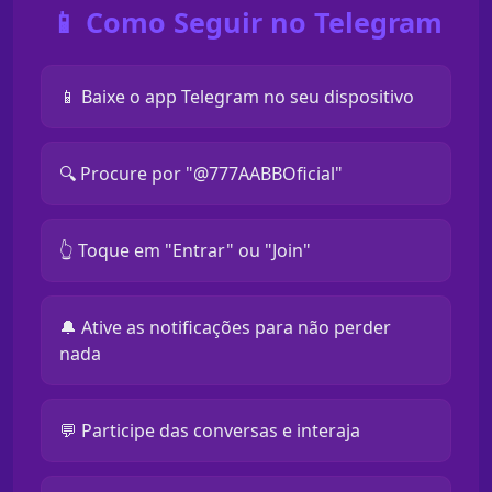
📱 Como Seguir no Telegram
📱 Baixe o app Telegram no seu dispositivo
🔍 Procure por "@777AABBOficial"
👆 Toque em "Entrar" ou "Join"
🔔 Ative as notificações para não perder
nada
💬 Participe das conversas e interaja