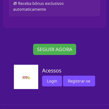
🎁 Receba bônus exclusivos
automaticamente
SEGUIR AGORA
Acessos
Login
Registrar-se