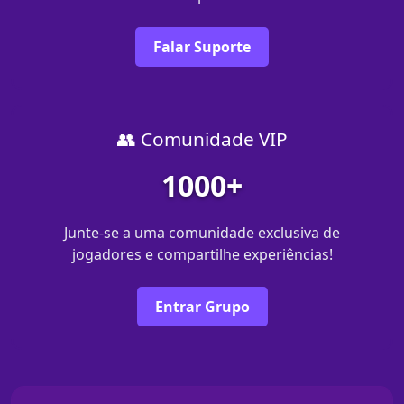
Falar Suporte
👥 Comunidade VIP
1000+
Junte-se a uma comunidade exclusiva de
jogadores e compartilhe experiências!
Entrar Grupo