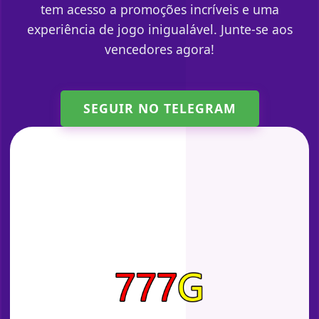
tem acesso a promoções incríveis e uma
experiência de jogo inigualável. Junte-se aos
vencedores agora!
SEGUIR NO TELEGRAM