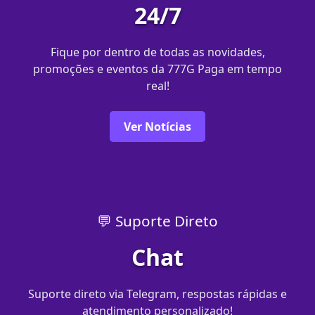
24/7
Fique por dentro de todas as novidades,
promoções e eventos da 777G Paga em tempo
real!
Ver Notícias
💬 Suporte Direto
Chat
Suporte direto via Telegram, respostas rápidas e
atendimento personalizado!