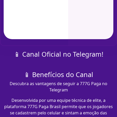
📱 Canal Oficial no Telegram!
📱 Benefícios do Canal
Descubra as vantagens de seguir a 777G Paga no
Telegram
Desenvolvida por uma equipe técnica de elite, a
plataforma 777G Paga Brasil permite que os jogadores
se cadastrem pelo celular e sintam a emoção das