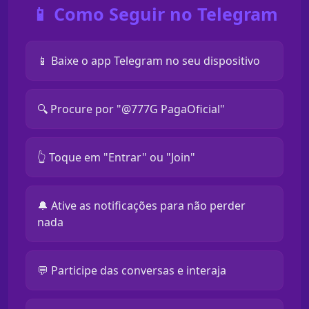
📱 Como Seguir no Telegram
📱 Baixe o app Telegram no seu dispositivo
🔍 Procure por "@777G PagaOficial"
👆 Toque em "Entrar" ou "Join"
🔔 Ative as notificações para não perder
nada
💬 Participe das conversas e interaja