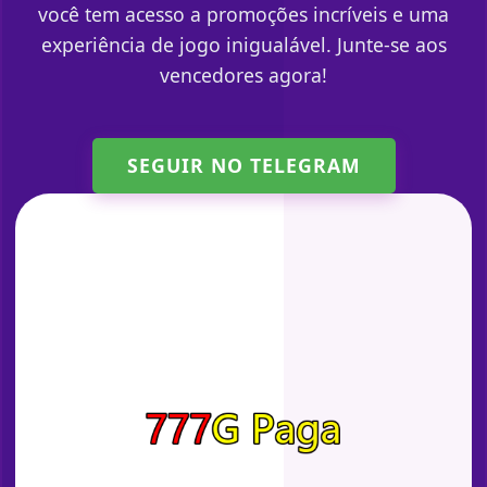
você tem acesso a promoções incríveis e uma
experiência de jogo inigualável. Junte-se aos
vencedores agora!
SEGUIR NO TELEGRAM