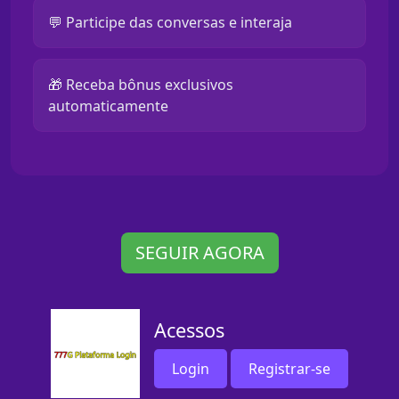
💬 Participe das conversas e interaja
🎁 Receba bônus exclusivos
automaticamente
SEGUIR AGORA
Acessos
Login
Registrar-se