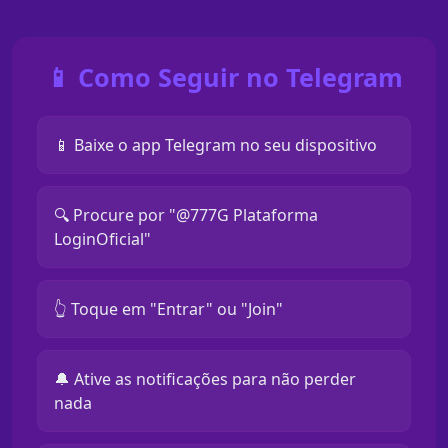
📱 Como Seguir no Telegram
📱 Baixe o app Telegram no seu dispositivo
🔍 Procure por "@777G Plataforma
LoginOficial"
👆 Toque em "Entrar" ou "Join"
🔔 Ative as notificações para não perder
nada