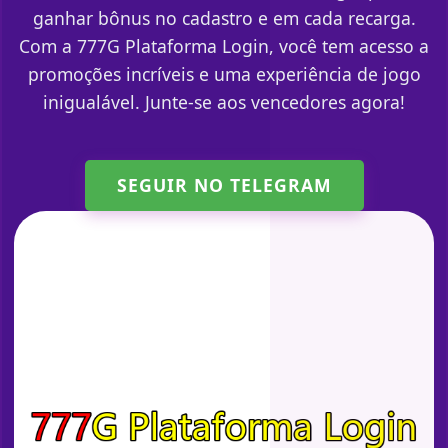
ganhar bônus no cadastro e em cada recarga.
Com a 777G Plataforma Login, você tem acesso a
promoções incríveis e uma experiência de jogo
inigualável. Junte-se aos vencedores agora!
SEGUIR NO TELEGRAM