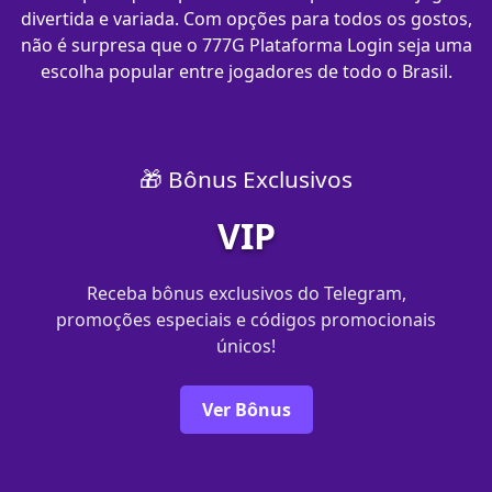
divertida e variada. Com opções para todos os gostos,
não é surpresa que o 777G Plataforma Login seja uma
escolha popular entre jogadores de todo o Brasil.
🎁 Bônus Exclusivos
VIP
Receba bônus exclusivos do Telegram,
promoções especiais e códigos promocionais
únicos!
Ver Bônus