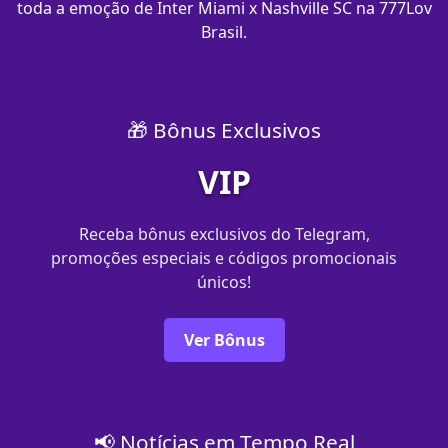
toda a emoção de Inter Miami x Nashville SC na 777Lov
Brasil.
🎁 Bônus Exclusivos
VIP
Receba bônus exclusivos do Telegram,
promoções especiais e códigos promocionais
únicos!
Ver Bônus
📢 Notícias em Tempo Real