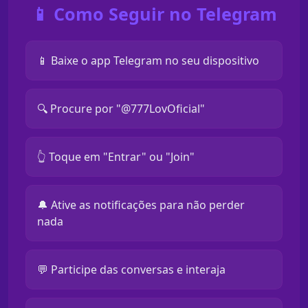
📱 Como Seguir no Telegram
📱 Baixe o app Telegram no seu dispositivo
🔍 Procure por "@777LovOficial"
👆 Toque em "Entrar" ou "Join"
🔔 Ative as notificações para não perder
nada
💬 Participe das conversas e interaja