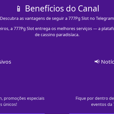
📱 Benefícios do Canal
Descubra as vantagens de seguir a 777Pg Slot no Telegram
eiros, a 777Pg Slot entrega os melhores serviços — a plataf
de cassino paradisíaca.
sivos
📢 Notí
m, promoções especiais
Fique por dentro d
s únicos!
eventos da 