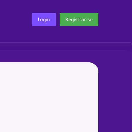
Login
Registrar-se