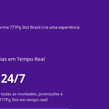
orma 777Pg Slot Brasil cria uma experiência
cias em Tempo Real
24/7
e todas as novidades, promoções e
777Pg Slot em tempo real!