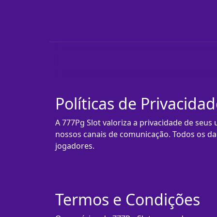
Políticas de Privacida
A 777Pg Slot valoriza a privacidade de seu
nossos canais de comunicação. Todos os dad
jogadores.
Termos e Condições