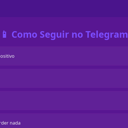
📱 Como Seguir no Telegram
ositivo
erder nada