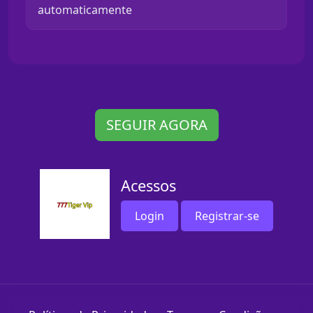
automaticamente
SEGUIR AGORA
Acessos
Login
Registrar-se