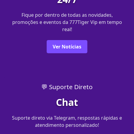
Fique por dentro de todas as novidades,
promoções e eventos da 777Tiger Vip em tempo
real!
Ver Notícias
💬 Suporte Direto
Chat
Suporte direto via Telegram, respostas rápidas e
atendimento personalizado!