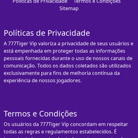
Políticas de Privacidade
Termos e Condições
Sitemap
Políticas de Privacidade
A 777Tiger Vip valoriza a privacidade de seus usuários e
está empenhada em proteger todas as informações
pessoais fornecidas durante o uso de nossos canais de
comunicação. Todos os dados coletados são utilizados
exclusivamente para fins de melhoria contínua da
experiência de nossos jogadores.
Termos e Condições
Os usuários da 777Tiger Vip concordam em respeitar
todas as regras e regulamentos estabelecidos. É