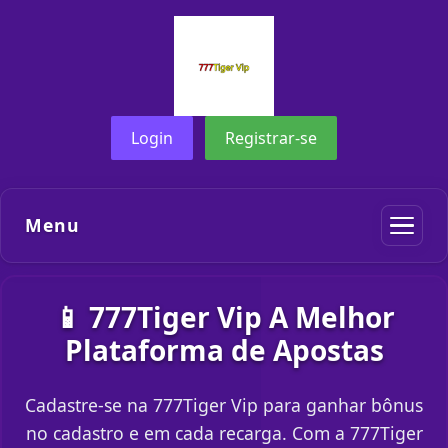
Login
Registrar-se
Menu
📱 777Tiger Vip A Melhor
Plataforma de Apostas
Cadastre-se na 777Tiger Vip para ganhar bônus
no cadastro e em cada recarga. Com a 777Tiger