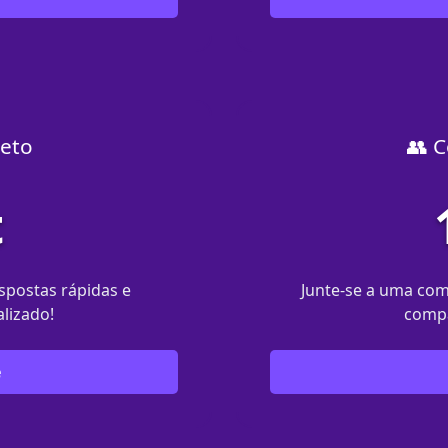
reto
👥 
t
espostas rápidas e
Junte-se a uma com
lizado!
compa
e