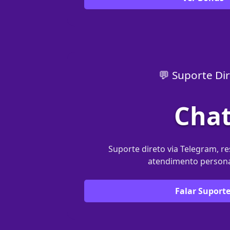
💬 Suporte Di
Cha
Suporte direto via Telegram, r
atendimento persona
Falar Suport