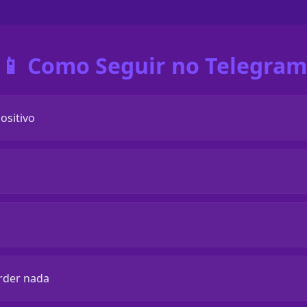
📱 Como Seguir no Telegram
ositivo
erder nada