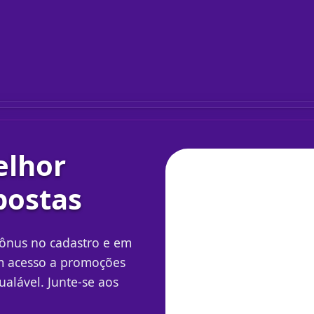
elhor
postas
ônus no cadastro e em
m acesso a promoções
ualável. Junte-se aos