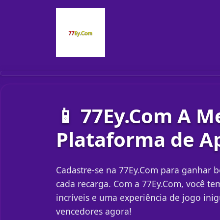
📱 77Ey.Com A M
Plataforma de A
Cadastre-se na 77Ey.Com para ganhar b
cada recarga. Com a 77Ey.Com, você te
incríveis e uma experiência de jogo inig
vencedores agora!