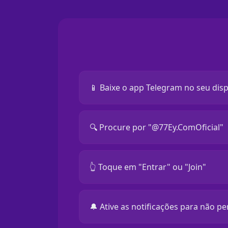
📱 Baixe o app Telegram no seu disp
🔍 Procure por "@77Ey.ComOficial"
👆 Toque em "Entrar" ou "Join"
🔔 Ative as notificações para não p