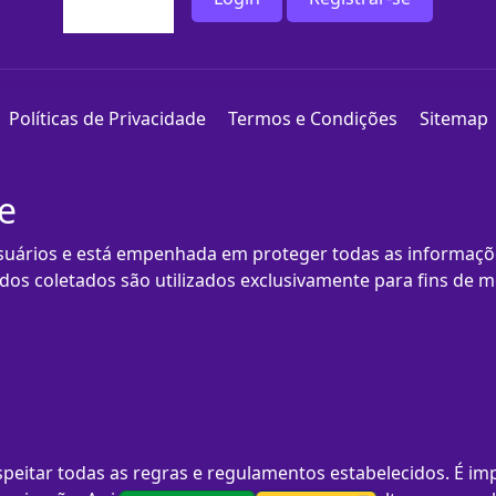
Políticas de Privacidade
Termos e Condições
Sitemap
de
usuários e está empenhada em proteger todas as informaçõ
os coletados são utilizados exclusivamente para fins de m
eitar todas as regras e regulamentos estabelecidos. É imp